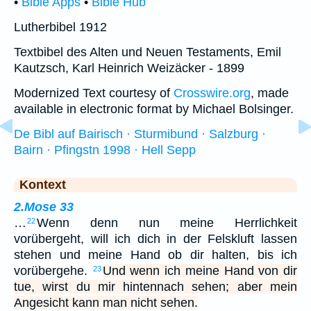
•
Bible Apps
•
Bible Hub
Lutherbibel 1912
Textbibel des Alten und Neuen Testaments, Emil
Kautzsch, Karl Heinrich Weizäcker - 1899
Modernized Text courtesy of
Crosswire.org
, made
available in electronic format by Michael Bolsinger.
De Bibl auf Bairisch · Sturmibund · Salzburg ·
Bairn · Pfingstn 1998 · Hell Sepp
Kontext
2.Mose 33
…
Wenn denn nun meine Herrlichkeit
22
vorübergeht, will ich dich in der Felskluft lassen
stehen und meine Hand ob dir halten, bis ich
vorübergehe.
Und wenn ich meine Hand von dir
23
tue, wirst du mir hintennach sehen; aber mein
Angesicht kann man nicht sehen.