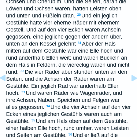
Ochsen und Cherubim. Und die Seiten, daran die
Löwen und Ochsen waren, hatten Leisten oben
und unten und Füßlein dran.
Und ein jeglich
30
Gestühle hatte vier eherne Räder mit ehernem
Gestell. Und auf den vier Ecken waren Achseln
gegossen, eine jegliche gegen der andern über,
unten an den Kessel gelehnt
Aber der Hals
31
mitten auf dem Gestühle war eine Elle hoch und
rund anderthalb Ellen weit; und waren Buckeln an
dem Hals in Feldern, die viereckig waren und nicht
rund.
Die vier Räder aber stunden unten an den
32
Seiten, und die Achsen der Räder waren am
Gestühle. Ein jeglich Rad war anderthalb Ellen
hoch.
Und waren Räder wie Wagenräder, und
33
ihre Achsen, Naben, Speichen und Felgen war
alles gegossen.
Und die vier Achseln auf den vier
34
Ecken eines jeglichen Gestühls waren auch am
Gestühle.
Und am Hals oben auf dem Gestühle,
35
einer halben Elle hoch, rund umher, waren Leisten
und Seiten am Gestühle.
Und er ließ auf die
36