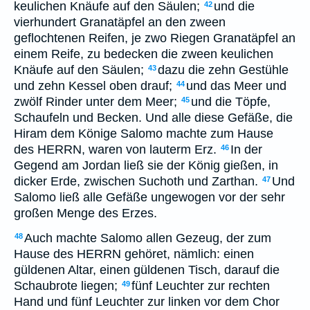
keulichen Knäufe auf den Säulen;
und die
42
vierhundert Granatäpfel an den zween
geflochtenen Reifen, je zwo Riegen Granatäpfel an
einem Reife, zu bedecken die zween keulichen
Knäufe auf den Säulen;
dazu die zehn Gestühle
43
und zehn Kessel oben drauf;
und das Meer und
44
zwölf Rinder unter dem Meer;
und die Töpfe,
45
Schaufeln und Becken. Und alle diese Gefäße, die
Hiram dem Könige Salomo machte zum Hause
des HERRN, waren von lauterm Erz.
In der
46
Gegend am Jordan ließ sie der König gießen, in
dicker Erde, zwischen Suchoth und Zarthan.
Und
47
Salomo ließ alle Gefäße ungewogen vor der sehr
großen Menge des Erzes.
Auch machte Salomo allen Gezeug, der zum
48
Hause des HERRN gehöret, nämlich: einen
güldenen Altar, einen güldenen Tisch, darauf die
Schaubrote liegen;
fünf Leuchter zur rechten
49
Hand und fünf Leuchter zur linken vor dem Chor