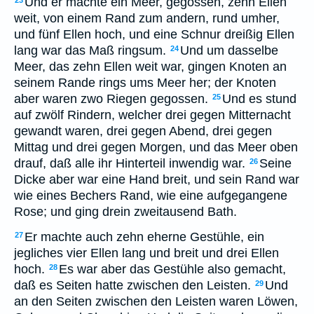
Und er machte ein Meer, gegossen, zehn Ellen
23
weit, von einem Rand zum andern, rund umher,
und fünf Ellen hoch, und eine Schnur dreißig Ellen
lang war das Maß ringsum.
Und um dasselbe
24
Meer, das zehn Ellen weit war, gingen Knoten an
seinem Rande rings ums Meer her; der Knoten
aber waren zwo Riegen gegossen.
Und es stund
25
auf zwölf Rindern, welcher drei gegen Mitternacht
gewandt waren, drei gegen Abend, drei gegen
Mittag und drei gegen Morgen, und das Meer oben
drauf, daß alle ihr Hinterteil inwendig war.
Seine
26
Dicke aber war eine Hand breit, und sein Rand war
wie eines Bechers Rand, wie eine aufgegangene
Rose; und ging drein zweitausend Bath.
Er machte auch zehn eherne Gestühle, ein
27
jegliches vier Ellen lang und breit und drei Ellen
hoch.
Es war aber das Gestühle also gemacht,
28
daß es Seiten hatte zwischen den Leisten.
Und
29
an den Seiten zwischen den Leisten waren Löwen,