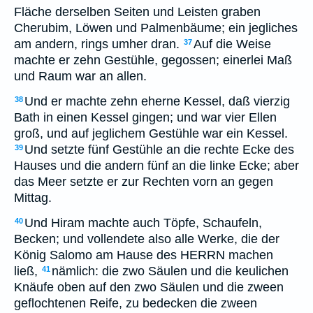
Fläche derselben Seiten und Leisten graben
Cherubim, Löwen und Palmenbäume; ein jegliches
am andern, rings umher dran.
Auf die Weise
37
machte er zehn Gestühle, gegossen; einerlei Maß
und Raum war an allen.
Und er machte zehn eherne Kessel, daß vierzig
38
Bath in einen Kessel gingen; und war vier Ellen
groß, und auf jeglichem Gestühle war ein Kessel.
Und setzte fünf Gestühle an die rechte Ecke des
39
Hauses und die andern fünf an die linke Ecke; aber
das Meer setzte er zur Rechten vorn an gegen
Mittag.
Und Hiram machte auch Töpfe, Schaufeln,
40
Becken; und vollendete also alle Werke, die der
König Salomo am Hause des HERRN machen
ließ,
nämlich: die zwo Säulen und die keulichen
41
Knäufe oben auf den zwo Säulen und die zween
geflochtenen Reife, zu bedecken die zween