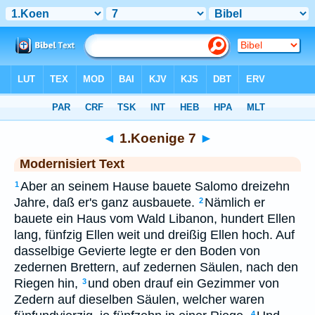
Bibel
>
MOD
> 1.Koenige 7
◄
1.Koenige 7
►
Modernisiert Text
Aber an seinem Hause bauete Salomo dreizehn
1
Jahre, daß er's ganz ausbauete.
Nämlich er
2
bauete ein Haus vom Wald Libanon, hundert Ellen
lang, fünfzig Ellen weit und dreißig Ellen hoch. Auf
dasselbige Gevierte legte er den Boden von
zedernen Brettern, auf zedernen Säulen, nach den
Riegen hin,
und oben drauf ein Gezimmer von
3
Zedern auf dieselben Säulen, welcher waren
4