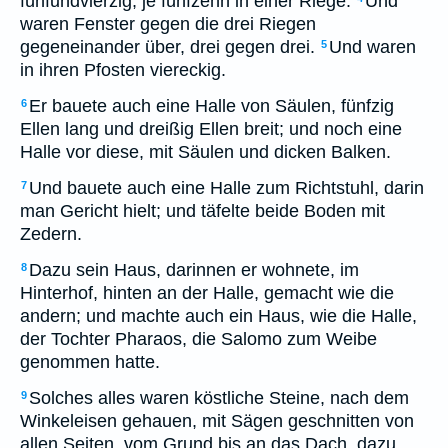
fünfundvierzig, je fünfzehn in einer Riege.
Und
waren Fenster gegen die drei Riegen
gegeneinander über, drei gegen drei.
Und waren
5
in ihren Pfosten viereckig.
Er bauete auch eine Halle von Säulen, fünfzig
6
Ellen lang und dreißig Ellen breit; und noch eine
Halle vor diese, mit Säulen und dicken Balken.
Und bauete auch eine Halle zum Richtstuhl, darin
7
man Gericht hielt; und täfelte beide Boden mit
Zedern.
Dazu sein Haus, darinnen er wohnete, im
8
Hinterhof, hinten an der Halle, gemacht wie die
andern; und machte auch ein Haus, wie die Halle,
der Tochter Pharaos, die Salomo zum Weibe
genommen hatte.
Solches alles waren köstliche Steine, nach dem
9
Winkeleisen gehauen, mit Sägen geschnitten von
allen Seiten, vom Grund bis an das Dach, dazu