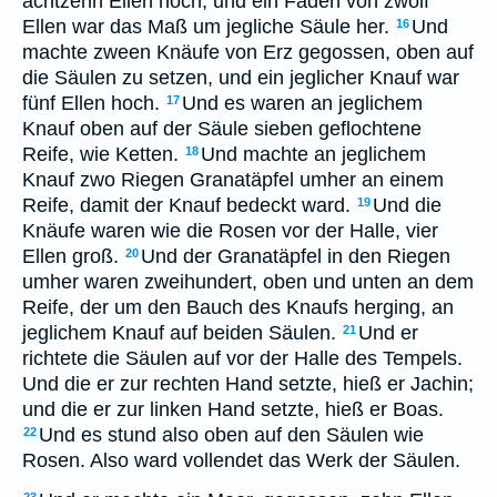
achtzehn Ellen hoch; und ein Faden von zwölf
Ellen war das Maß um jegliche Säule her.
Und
16
machte zween Knäufe von Erz gegossen, oben auf
die Säulen zu setzen, und ein jeglicher Knauf war
fünf Ellen hoch.
Und es waren an jeglichem
17
Knauf oben auf der Säule sieben geflochtene
Reife, wie Ketten.
Und machte an jeglichem
18
Knauf zwo Riegen Granatäpfel umher an einem
Reife, damit der Knauf bedeckt ward.
Und die
19
Knäufe waren wie die Rosen vor der Halle, vier
Ellen groß.
Und der Granatäpfel in den Riegen
20
umher waren zweihundert, oben und unten an dem
Reife, der um den Bauch des Knaufs herging, an
jeglichem Knauf auf beiden Säulen.
Und er
21
richtete die Säulen auf vor der Halle des Tempels.
Und die er zur rechten Hand setzte, hieß er Jachin;
und die er zur linken Hand setzte, hieß er Boas.
Und es stund also oben auf den Säulen wie
22
Rosen. Also ward vollendet das Werk der Säulen.