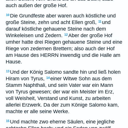
auch außen der große Hof.
Die Grundfeste aber waren auch köstliche und
10
große Steine, zehn und acht Ellen groß,
und
11
darauf köstliche gehauene Steine nach dem
Winkeleisen und Zedern.
Aber der große Hof
12
umher hatte drei Riegen gehauene Steine und eine
Riege von zedernen Brettern; also auch der Hof
am Hause des HERRN inwendig und die Halle am
Hause.
Und der König Salomo sandte hin und ließ holen
13
Hiram von Tyrus,
einer Witwe Sohn aus dem
14
Stamm Naphthali, und sein Vater war ein Mann
von Tyrus gewesen; der war ein Meister im Erz,
voll Weisheit, Verstand und Kunst, zu arbeiten
allerlei Erzwerk. Da der zum Könige Salomo kam,
machte er alle seine Werke.
Und machte zwo eherne Säulen, eine jegliche
15