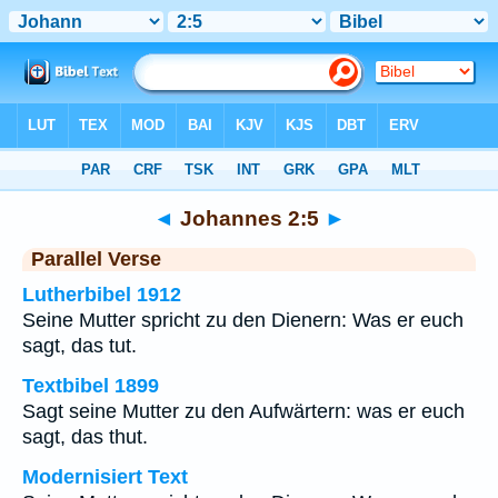
Bibel
>
Johannes
>
Kapitel 2
> Vers 5
◄
Johannes 2:5
►
Parallel Verse
Lutherbibel 1912
Seine Mutter spricht zu den Dienern: Was er euch
sagt, das tut.
Textbibel 1899
Sagt seine Mutter zu den Aufwärtern: was er euch
sagt, das thut.
Modernisiert Text