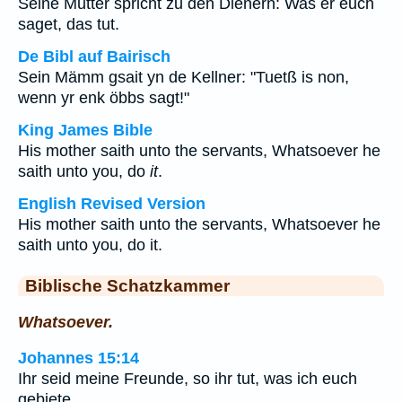
Seine Mutter spricht zu den Dienern: Was er euch
saget, das tut.
De Bibl auf Bairisch
Sein Mämm gsait yn de Kellner: "Tuetß is non,
wenn yr enk öbbs sagt!"
King James Bible
His mother saith unto the servants, Whatsoever he
saith unto you, do
it
.
English Revised Version
His mother saith unto the servants, Whatsoever he
saith unto you, do it.
Biblische Schatzkammer
Whatsoever.
Johannes 15:14
Ihr seid meine Freunde, so ihr tut, was ich euch
gebiete.