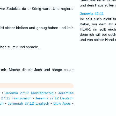
Stadt soll nicht ver
und dein Haus sollen
war Zedekia, da er König ward. Und regierte
Jeremia 42:11
Ihr sollt euch nicht 
Babel, vor dem ihr e
ird sicher bleiben und genug haben und kein
HERR; ihr sollt euch
denn ich will bei euc
und von seiner Hand e
hah zu mir und sprach:…
 mir: Mache dir ein Joch und hänge es an
r
•
Jeremia 27:12 Mehrsprachig
•
Jeremías
 27:12 Französisch
•
Jeremia 27:12 Deutsch
sch
•
Jeremiah 27:12 Englisch
•
Bible Apps
•