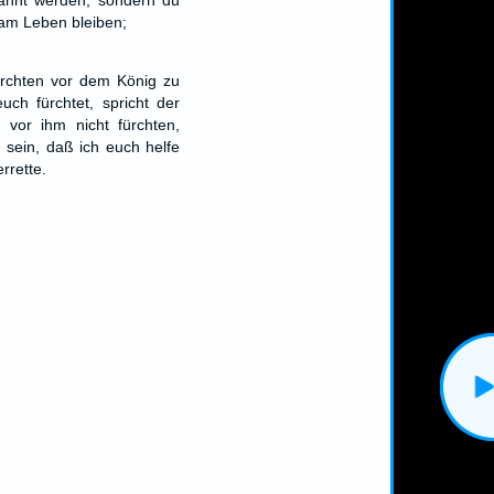
brannt werden, sondern du
 am Leben bleiben;
fürchten vor dem König zu
uch fürchtet, spricht der
 vor ihm nicht fürchten,
h sein, daß ich euch helfe
rrette.