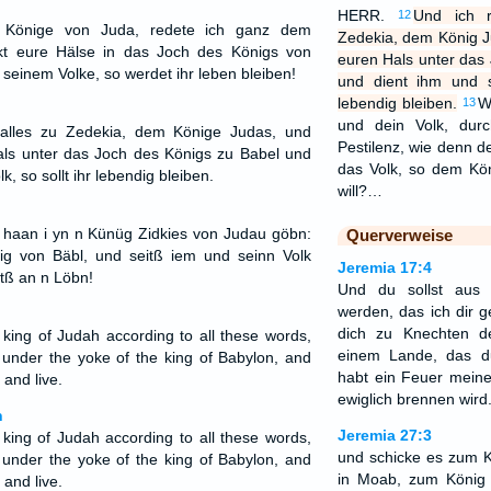
HERR.
Und ich r
12
 Könige von Juda, redete ich ganz dem
Zedekia, dem König J
kt eure Hälse in das Joch des Königs von
euren Hals unter das
seinem Volke, so werdet ihr leben bleiben!
und dient ihm und s
lebendig bleiben.
W
13
und dein Volk, dur
 alles zu Zedekia, dem Könige Judas, und
Pestilenz, wie denn 
als unter das Joch des Königs zu Babel und
das Volk, so dem Kön
, so sollt ihr lebendig bleiben.
will?…
 haan i yn n Künüg Zidkies von Judau göbn:
Querverweise
g von Bäbl, und seitß iem und seinn Volk
Jeremia 17:4
tß an n Löbn!
Und du sollst aus
werden, das ich dir g
dich zu Knechten d
 king of Judah according to all these words,
einem Lande, das du
 under the yoke of the king of Babylon, and
habt ein Feuer mein
and live.
ewiglich brennen wird
n
Jeremia 27:3
king of Judah according to all these words,
und schicke es zum 
 under the yoke of the king of Babylon, and
in Moab, zum König
and live.