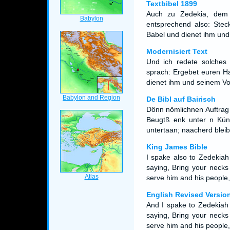
Textbibel 1899
Auch zu Zedekia, dem
entsprechend also: Stec
Babel und dienet ihm und 
Modernisiert Text
Und ich redete solches
sprach: Ergebet euren H
dienet ihm und seinem Volk
De Bibl auf Bairisch
Dönn nömlichnen Auftrag
Beugtß enk unter n Küni
untertaan; naacherd bleib
King James Bible
I spake also to Zedekiah
saying, Bring your necks
serve him and his people, 
English Revised Versio
And I spake to Zedekiah 
saying, Bring your necks
serve him and his people, 