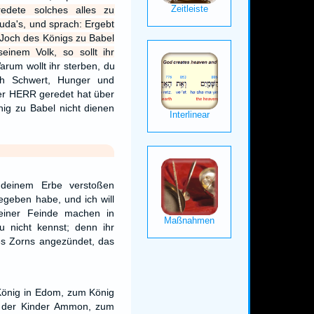
edete solches alles zu
uda's, und sprach: Ergebt
 Joch des Königs zu Babel
einem Volk, so sollt ihr
arum wollt ihr sterben, du
ch Schwert, Hunger und
der HERR geredet hat über
ig zu Babel nicht dienen
 deinem Erbe verstoßen
egeben habe, und ich will
einer Feinde machen in
 nicht kennst; denn ihr
es Zorns angezündet, das
.
König in Edom, zum König
 der Kinder Ammon, zum