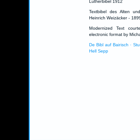
Lutherbibel 1912
Textbibel des Alten un
Heinrich Weizäcker - 189
Modernized Text cour
electronic format by Micha
De Bibl auf Bairisch · St
Hell Sepp