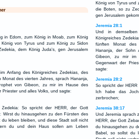
König von Tyrus und 
die Boten, so zu Ze
mer
gen Jerusalem gekom
Jeremia 28:1
Und in demselben
ig in Edom, zum König in Moab, zum König
Königreiches Zedekia
 König von Tyrus und zum König zu Sidon
fünften Monat des 
Zedekia, dem König Juda's, gen Jerusalem
Hananja, der Sohn 
Gibeon, zu mir im
Gegenwart der Pries
sagte:
im Anfang des Königreiches Zedekias, des
en Monat des vierten Jahres, sprach Hananja,
Jeremia 28:2
Prophet von Gibeon, zu mir im Hause des
So spricht der HERR 
Priester und alles Volks, und sagte:
Ich habe das Joch
zerbrochen;
 Zedekia: So spricht der HERR, der Gott
Jeremia 38:17
s: Wirst du hinausgehen zu den Fürsten des
Und Jeremia sprach z
t du leben bleiben, und diese Stadt soll nicht
HERR, der Gott Zebaot
dern du und dein Haus sollen am Leben
du hinausgehen zu d
Babel, so sollst du 