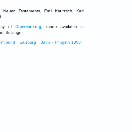
d Neuen Testaments, Emil Kautzsch, Karl
9
tesy of
Crosswire.org
, made available in
el Bolsinger.
urmibund · Salzburg · Bairn · Pfingstn 1998 ·