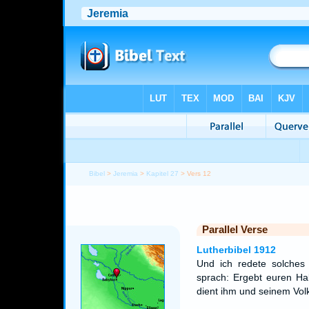
Bibel
>
Jeremia
>
Kapitel 27
> Vers 12
Parallel Verse
Lutherbibel 1912
Und ich redete solches
sprach: Ergebt euren Ha
dient ihm und seinem Volk,