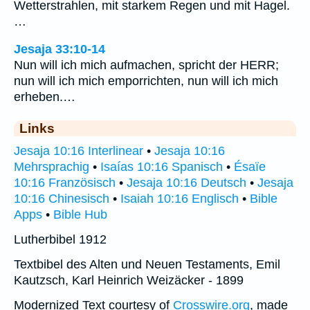
Wetterstrahlen, mit starkem Regen und mit Hagel.
…
Jesaja 33:10-14
Nun will ich mich aufmachen, spricht der HERR;
nun will ich mich emporrichten, nun will ich mich
erheben.…
Links
Jesaja 10:16 Interlinear
•
Jesaja 10:16
Mehrsprachig
•
Isaías 10:16 Spanisch
•
Ésaïe
10:16 Französisch
•
Jesaja 10:16 Deutsch
•
Jesaja
10:16 Chinesisch
•
Isaiah 10:16 Englisch
•
Bible
Apps
•
Bible Hub
Lutherbibel 1912
Textbibel des Alten und Neuen Testaments, Emil
Kautzsch, Karl Heinrich Weizäcker - 1899
Modernized Text courtesy of
Crosswire.org
, made