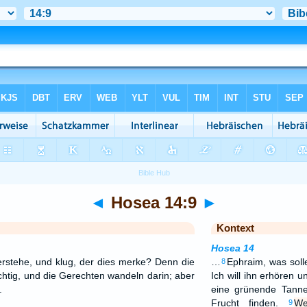
◄
Hosea 14:9
►
Kontext
Hosea 14
verstehe, und klug, der dies merke? Denn die
…
Ephraim, was soll
8
tig, und die Gerechten wandeln darin; aber
Ich will ihn erhören un
.
eine grünende Tanne
Frucht finden.
We
9