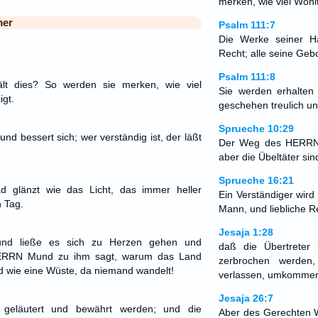
merken, wie viel Wohl
mer
Psalm 111:7
Die Werke seiner H
Recht; alle seine Gebo
Psalm 111:8
lt dies? So werden sie merken, wie viel
Sie werden erhalten
gt.
geschehen treulich un
Sprueche 10:29
und bessert sich; wer verständig ist, der läßt
Der Weg des HERRN 
aber die Übeltäter sin
Sprueche 16:21
d glänzt wie das Licht, das immer heller
Ein Verständiger wird
n Tag.
Mann, und liebliche R
Jesaja 1:28
nd ließe es sich zu Herzen gehen und
daß die Übertreter
HERRN Mund zu ihm sagt, warum das Land
zerbrochen werde
rd wie eine Wüste, da niemand wandelt!
verlassen, umkomme
Jesaja 26:7
, geläutert und bewährt werden; und die
Aber des Gerechten We