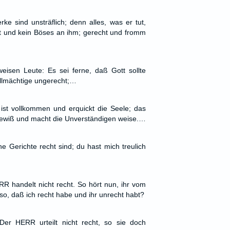
rke sind unsträflich; denn alles, was er tut,
ott und kein Böses an ihm; gerecht und fromm
eisen Leute: Es sei ferne, daß Gott sollte
Allmächtige ungerecht;…
t vollkommen und erquickt die Seele; das
ewiß und macht die Unverständigen weise.…
e Gerichte recht sind; du hast mich treulich
RR handelt nicht recht. So hört nun, ihr vom
also, daß ich recht habe und ihr unrecht habt?
 Der HERR urteilt nicht recht, so sie doch