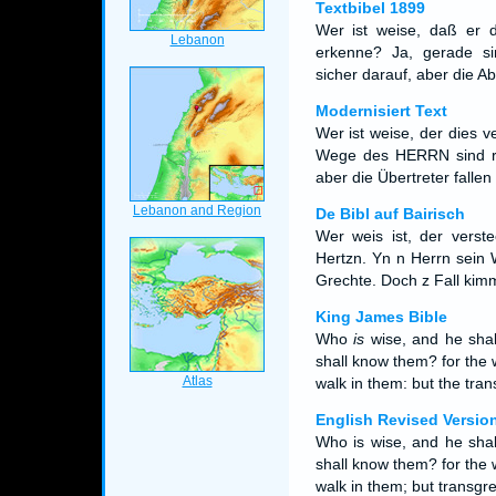
Textbibel 1899
Wer ist weise, daß er d
erkenne? Ja, gerade 
sicher darauf, aber die A
Modernisiert Text
Wer ist weise, der dies 
Wege des HERRN sind ric
aber die Übertreter fallen
De Bibl auf Bairisch
Wer weis ist, der verste
Hertzn. Yn n Herrn sein W
Grechte. Doch z Fall kimm
King James Bible
Who
is
wise, and he sha
shall know them? for the
walk in them: but the trans
English Revised Versio
Who is wise, and he shal
shall know them? for the 
walk in them; but transgres