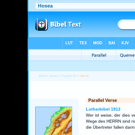
Bibel
>
Hosea
>
Kapitel 14
> Vers 9
Parallel Verse
Lutherbibel 1912
Wer ist weise, der dies 
Wege des HERRN sind rich
die Übertreter fallen darin