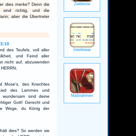
der dies merke? Denn die
ind richtig, und die
rin; aber die Übertreter
13:10
d des Teufels, voll aller
lkheit, und Feind aller
rst nicht auf, abzuwenden
s HERRN;
d Mose's, des Knechtes
Lied des Lammes und
d wundersam sind deine
htiger Gott! Gerecht und
ine Wege, du König der
hält dies? So werden sie