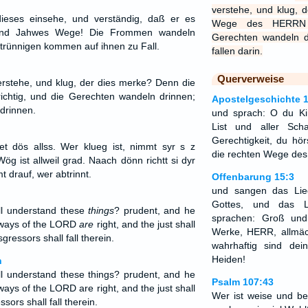
verstehe, und klug, 
ieses einsehe, und verständig, daß er es
Wege des HERRN s
sind Jahwes Wege! Die Frommen wandeln
Gerechten wandeln da
btrünnigen kommen auf ihnen zu Fall.
fallen darin.
Querverweise
verstehe, und klug, der dies merke? Denn die
htig, und die Gerechten wandeln drinnen;
Apostelgeschichte 
 drinnen.
und sprach: O du Kin
List und aller Scha
Gerechtigkeit, du hö
et dös allss. Wer klueg ist, nimmt syr s z
die rechten Wege de
ög ist allweil grad. Naach dönn richtt si dyr
t drauf, wer abtrinnt.
Offenbarung 15:3
und sangen das Lie
Gottes, und das 
ll understand these
things
? prudent, and he
sprachen: Groß un
 ways of the LORD
are
right, and the just shall
Werke, HERR, allmäc
gressors shall fall therein.
wahrhaftig sind de
Heiden!
n
l understand these things? prudent, and he
Psalm 107:43
ways of the LORD are right, and the just shall
Wer ist weise und be
sors shall fall therein.