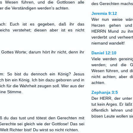
os Wesen führen, und die Gottlosen alle
des Gerechten machst 
er die Verständigen werden's achten.
Jeremia 9:12
Wer nun weise wär
ach: Euch ist es gegeben, daß ihr das
Herzen gehen und 
ichs verstehet; diesen aber ist es nicht
HERRN Mund zu ihm
verderbt und verheer
niemand wandelt!
t Gottes Worte; darum hört ihr nicht, denn ihr
Daniel 12:10
Viele werden gereini
werden; und die Go
Wesen führen, und di
hm: So bist du dennoch ein König? Jesus
nicht achten; aber d
ich bin ein König. Ich bin dazu geboren und in
achten.
ch für die Wahrheit zeugen soll. Wer aus der
eine Stimme.
Zephanja 3:5
Der HERR, der unter i
tut kein Arges. Er läß
öffentlich lehren un
bösen Leute wollen si
aß du das tust und tötest den Gerechten mit
erechte sei gleich wie der Gottlose! Das sei
 Welt Richter bist! Du wirst so nicht richten.