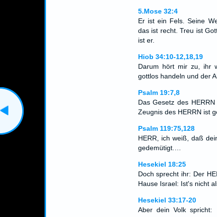
5.Mose 32:4
Er ist ein Fels. Seine We
das ist recht. Treu ist G
ist er.
Hiob 34:10-12,18,19
Darum hört mir zu, ihr w
gottlos handeln und der 
Psalm 19:7,8
Das Gesetz des HERRN is
Zeugnis des HERRN ist g
Psalm 119:75,128
HERR, ich weiß, daß dein
gedemütigt.…
Hesekiel 18:25
Doch sprecht ihr: Der HE
Hause Israel: Ist's nicht 
Hesekiel 33:17-20
Aber dein Volk spricht: