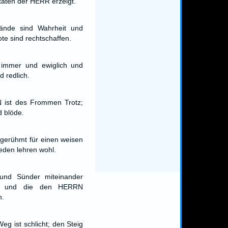
taten der HERR erzeigt.
ände sind Wahrheit und
te sind rechtschaffen.
 immer und ewiglich und
d redlich.
ist des Frommen Trotz;
d blöde.
 gerühmt für einen weisen
eden lehren wohl.
 und Sünder miteinander
n, und die den HERRN
n.
g ist schlicht; den Steig