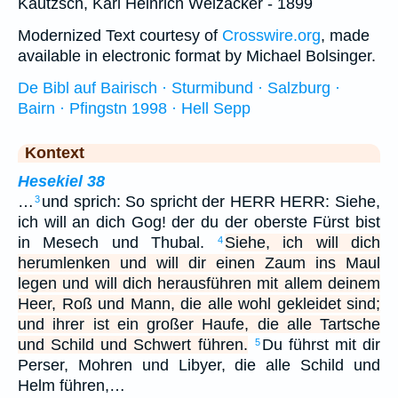
Kautzsch, Karl Heinrich Weizäcker - 1899
Modernized Text courtesy of
Crosswire.org
, made
available in electronic format by Michael Bolsinger.
De Bibl auf Bairisch · Sturmibund · Salzburg ·
Bairn · Pfingstn 1998 · Hell Sepp
Kontext
Hesekiel 38
…
und sprich: So spricht der HERR HERR: Siehe,
3
ich will an dich Gog! der du der oberste Fürst bist
in Mesech und Thubal.
Siehe, ich will dich
4
herumlenken und will dir einen Zaum ins Maul
legen und will dich herausführen mit allem deinem
Heer, Roß und Mann, die alle wohl gekleidet sind;
und ihrer ist ein großer Haufe, die alle Tartsche
und Schild und Schwert führen.
Du führst mit dir
5
Perser, Mohren und Libyer, die alle Schild und
Helm führen,…