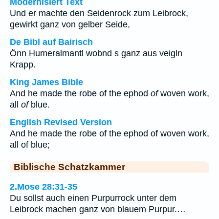
Modernisiert Text
Und er machte den Seidenrock zum Leibrock,
gewirkt ganz von gelber Seide,
De Bibl auf Bairisch
Önn Humeralmantl wobnd s ganz aus veigln
Krapp.
King James Bible
And he made the robe of the ephod
of
woven work,
all
of
blue.
English Revised Version
And he made the robe of the ephod of woven work,
all of blue;
Biblische Schatzkammer
2.Mose 28:31-35
Du sollst auch einen Purpurrock unter dem
Leibrock machen ganz von blauem Purpur.…