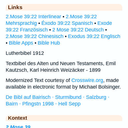
Links
2.Mose 39:22 Interlinear
•
2.Mose 39:22
Mehrsprachig
•
Éxodo 39:22 Spanisch
•
Exode
39:22 Französisch
•
2 Mose 39:22 Deutsch
•
2.Mose 39:22 Chinesisch
•
Exodus 39:22 Englisch
•
Bible Apps
•
Bible Hub
Lutherbibel 1912
Textbibel des Alten und Neuen Testaments, Emil
Kautzsch, Karl Heinrich Weizäcker - 1899
Modernized Text courtesy of
Crosswire.org
, made
available in electronic format by Michael Bolsinger.
De Bibl auf Bairisch · Sturmibund · Salzburg ·
Bairn · Pfingstn 1998 · Hell Sepp
Kontext
2.Mose 39