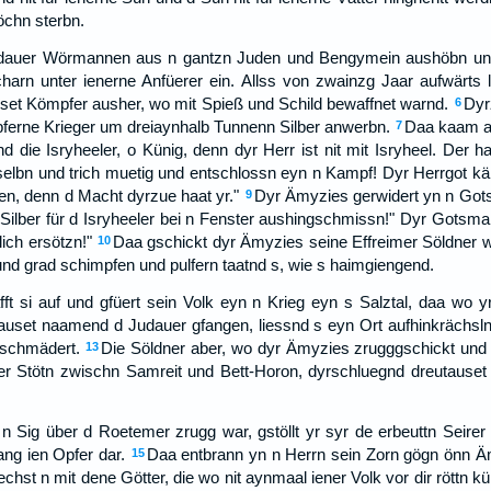
öchn sterbn.
dauer Wörmannen aus n gantzn Juden und Bengymein aushöbn und 
harn unter ienerne Anfüerer ein. Allss von zwainzg Jaar aufwärts 
et Kömpfer ausher, wo mit Spieß und Schild bewaffnet warnd.
Dyr
6
pferne Krieger um dreiaynhalb Tunnenn Silber anwerbn.
Daa kaam a
7
 die Isryheeler, o Künig, denn dyr Herr ist nit mit Isryheel. Der ha
i selbn und trich muetig und entschlossn eyn n Kampf! Dyr Herrgot kä
, denn d Macht dyrzue haat yr."
Dyr Ämyzies gerwidert yn n Gots
9
Silber für d Isryheeler bei n Fenster aushingschmissn!" Dyr Gotsm
lich ersötzn!"
Daa gschickt dyr Ämyzies seine Effreimer Söldner 
10
und grad schimpfen und pulfern taatnd s, wie s haimgiengend.
t si auf und gfüert sein Volk eyn n Krieg eyn s Salztal, daa wo y
auset naamend d Judauer gfangen, liessnd s eyn Ort aufhinkrächsl
zschmädert.
Die Söldner aber, wo dyr Ämyzies zrugggschickt und n
13
uer Stötn zwischn Samreit und Bett-Horon, dyrschluegnd dreutause
 Sig über d Roetemer zrugg war, gstöllt yr syr de erbeuttn Seirer 
rang ien Opfer dar.
Daa entbrann yn n Herrn sein Zorn gögn önn Ä
15
st n mit dene Götter, die wo nit aynmaal iener Volk vor dir röttn 