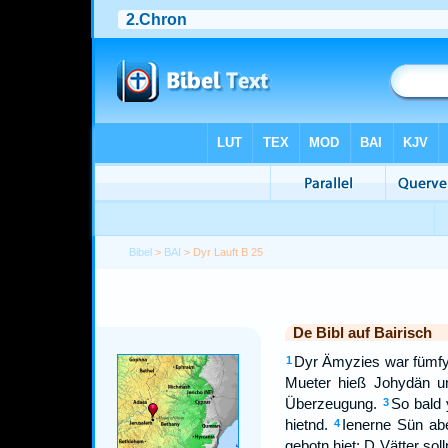
Bibel
>
BAI
> Dyr Lauft B 25
De Bibl auf Bairisch
Dyr Ämyzies war fümfyz
1
Mueter hieß Johydän 
Überzeugung.
So bald 
3
hietnd.
Ienerne Sün abe
4
gebotn hiet: D Vätter sol