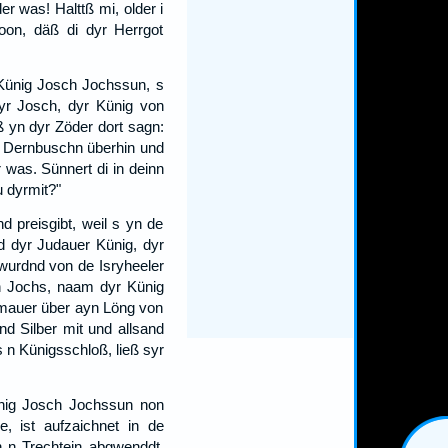
r was! Halttß mi, older i
oon, däß di dyr Herrgot
 Künig Josch Jochssun, s
yr Josch, dyr Künig von
ß yn dyr Zöder dort sagn:
 n Dernbuschn überhin und
 was. Sünnert di in deinn
 dyrmit?"
d preisgibt, weil s yn de
d dyr Judauer Künig, dyr
wurdnd von de Isryheeler
n Jochs, naam dyr Künig
tmauer über ayn Löng von
d Silber mit und allsand
n Künigsschloß, ließ syr
ünig Josch Jochssun non
, ist aufzaichnet in de
n n Trechtein abgwenddt,