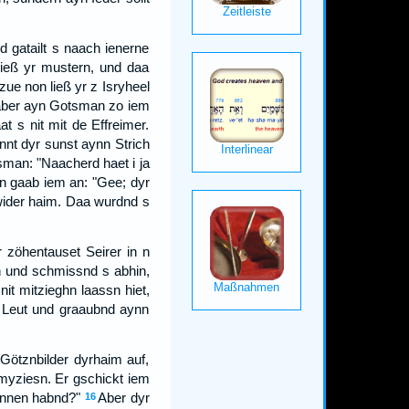
gatailt s naach ienerne
ließ yr mustern, und daa
zue non ließ yr z Isryheel
ber ayn Gotsman zo iem
at s nit mit de Effreimer.
nnt dyr sunst aynn Strich
man: "Naacherd haet i ja
an gaab iem an: "Gee; dyr
wider haim. Daa wurdnd s
r zöhentauset Seirer in n
n und schmissnd s abhin,
it mitzieghn laassn hiet,
t Leut und graaubnd aynn
Götznbilder dyrhaim auf,
myziesn. Er gschickt iem
künnen habnd?"
Aber dyr
16