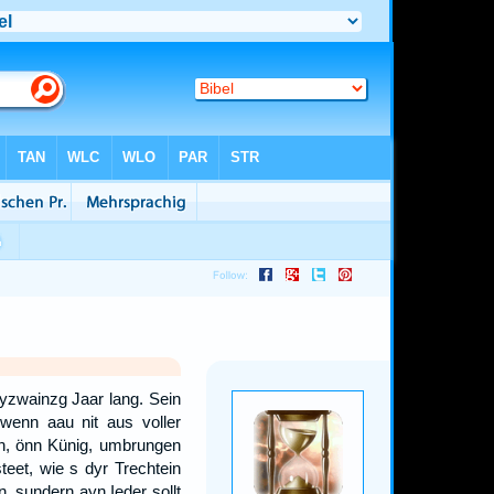
yzwainzg Jaar lang. Sein
wenn aau nit aus voller
ern, önn Künig, umbrungen
eet, wie s dyr Trechtein
n, sundern ayn Ieder sollt