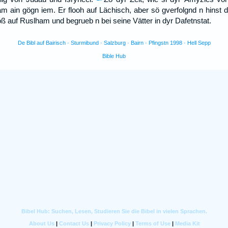
m ain gögn iem. Er flooh auf Lächisch, aber sö gverfolgnd n hinst 
oß auf Ruslham und begrueb n bei seine Vätter in dyr Dafetnstat.
De Bibl auf Bairisch · Sturmibund · Salzburg · Bairn · Pfingstn 1998 · Hell Sepp
Bible Hub