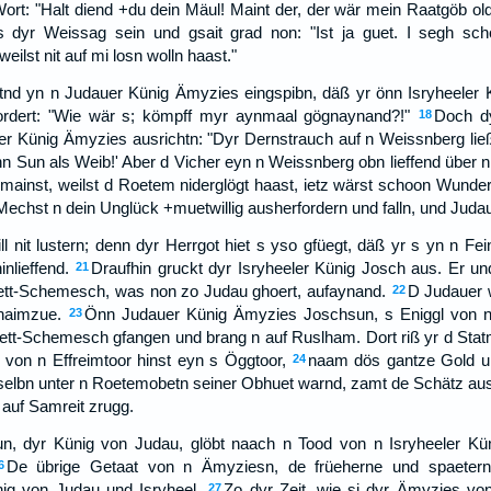
ort: "Halt diend +du dein Mäul! Maint der, der wär mein Raatgöb olde
s dyr Weissag sein und gsait grad non: "Ist ja guet. I segh sch
weilst nit auf mi losn wolln haast."
tnd yn n Judauer Künig Ämyzies eingspibn, däß yr önn Isryheeler
fordert: "Wie wär s; kömpff myr aynmaal gögnaynand?!"
Doch d
18
uer Künig Ämyzies ausrichtn: "Dyr Dernstrauch auf n Weissnberg lie
nn Sun als Weib!' Aber d Vicher eyn n Weissnberg obn lieffend über
mainst, weilst d Roetem niderglögt haast, ietz wärst schoon Wunder
chst n dein Unglück +muetwillig ausherfordern und falln, und Judau
 nit lustern; denn dyr Herrgot hiet s yso gfüegt, däß yr s yn n Fein
nlieffend.
Draufhin gruckt dyr Isryheeler Künig Josch aus. Er un
21
ett-Schemesch, was non zo Judau ghoert, aufaynand.
D Judauer 
22
 haimzue.
Önn Judauer Künig Ämyzies Joschsun, s Eniggl von 
23
Bett-Schemesch gfangen und brang n auf Ruslham. Dort riß yr d Sta
, von n Effreimtoor hinst eyn s Öggtoor,
naam dös gantze Gold un
24
elbn unter n Roetemobetn seiner Obhuet warnd, zamt de Schätz aus 
 auf Samreit zrugg.
, dyr Künig von Judau, glöbt naach n Tood von n Isryheeler K
De übrige Getaat von n Ämyziesn, de früeherne und spaeterne
6
ig von Judau und Isryheel.
Zo dyr Zeit, wie si dyr Ämyzies vo
27