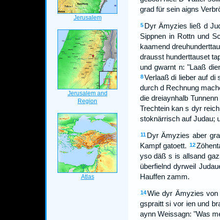
grad für sein aigns Verbr
Dyr Ämyzies ließ d Ju
5
Sippnen in Rottn und Sc
kaamend dreuhunderttaus
drausst hunderttauset ta
und gwarnt n: "Laaß diend
Verlaaß di lieber auf d
8
durch d Rechnung machen
die dreiaynhalb Tunnenn 
Trechtein kan s dyr reich
stoknärrisch auf Judau; 
Dyr Ämyzies aber graff
11
Kampf gatoett.
Zöhent
12
yso däß s is allsand ga
überfielnd dyrweil Juda
Hauffen zamm.
Wie dyr Ämyzies von n
14
gspraitt si vor ien und b
aynn Weissagn: "Was mech