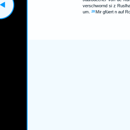
verschwornd si z Ruslha
um.
Mir gfüert n auf R
28