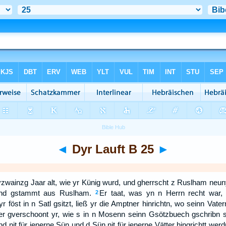
◄
Dyr Lauft B 25
►
wainzg Jaar alt, wie yr Künig wurd, und gherrscht z Ruslham neun
und gstammt aus Ruslham.
Er taat, was yn n Herrn recht war, 
2
yr föst in n Satl gsitzt, ließ yr die Amptner hinrichtn, wo seinn Vat
r gverschoont yr, wie s in n Mosenn seinn Gsötzbuech gschribn st
lnd nit für ienerne Sün und d Sün nit für ienerne Vätter hingrichtt werd