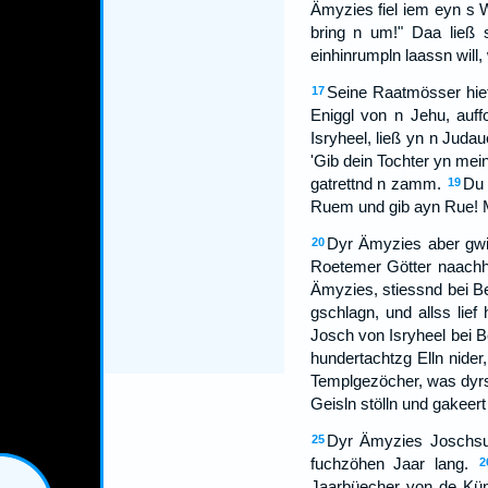
Ämyzies fiel iem eyn s W
bring n um!" Daa ließ 
einhinrumpln laassn will, 
Seine Raatmösser hie
17
Eniggl von n Jehu, auf
Isryheel, ließ yn n Juda
'Gib dein Tochter yn mei
gatrettnd n zamm.
Du 
19
Ruem und gib ayn Rue! Me
Dyr Ämyzies aber gwill
20
Roetemer Götter naachhi
Ämyzies, stiessnd bei B
gschlagn, und allss lief
Josch von Isryheel bei 
hundertachtzg Elln nider
Templgezöcher, was dyrs
Geisln stölln und gakeert
Dyr Ämyzies Joschsun
25
fuchzöhen Jaar lang.
2
Jaarbüecher von de Kün