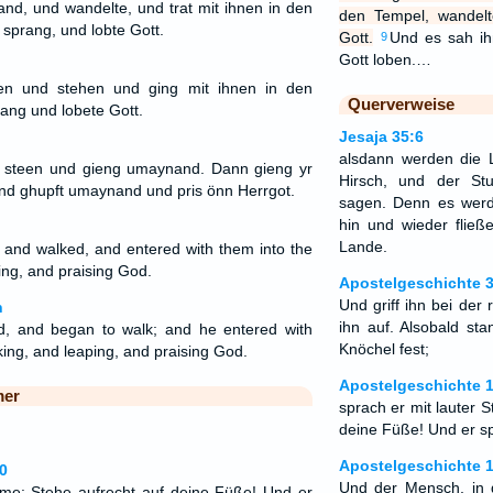
and, und wandelte, und trat mit ihnen in den
den Tempel, wandel
sprang, und lobte Gott.
Gott.
Und es sah ih
9
Gott loben.…
en und stehen und ging mit ihnen in den
Querverweise
ang und lobete Gott.
Jesaja 35:6
alsdann werden die 
t steen und gieng umaynand. Dann gieng yr
Hirsch, und der S
 und ghupft umaynand und pris önn Herrgot.
sagen. Denn es wer
hin und wieder flie
Lande.
 and walked, and entered with them into the
ing, and praising God.
Apostelgeschichte 3
Und griff ihn bei der
n
ihn auf. Alsobald st
d, and began to walk; and he entered with
Knöchel fest;
king, and leaping, and praising God.
Apostelgeschichte 
mer
sprach er mit lauter 
deine Füße! Und er s
Apostelgeschichte 
0
Und der Mensch, in 
mme: Stehe aufrecht auf deine Füße! Und er