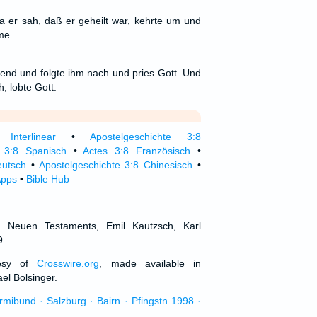
da er sah, daß er geheilt war, kehrte um und
imme…
end und folgte ihm nach und pries Gott. Und
h, lobte Gott.
Interlinear
•
Apostelgeschichte 3:8
 3:8 Spanisch
•
Actes 3:8 Französisch
•
eutsch
•
Apostelgeschichte 3:8 Chinesisch
•
Apps
•
Bible Hub
d Neuen Testaments, Emil Kautzsch, Karl
9
tesy of
Crosswire.org
, made available in
el Bolsinger.
urmibund · Salzburg · Bairn · Pfingstn 1998 ·