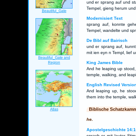
und er sprang auf und st
Tempel, gieng herum und 
Modernisiert Text
sprang auf, konnte geh
Tempel, wandelte und spr
De Bibl auf Bairisch
und er sprang auf, kunn
mit ien eyn n Templ, lief
King James Bible
And he leaping up stood,
temple, walking, and leap
English Revised Versio
And leaping up, he stoo
them into the temple, wal
Biblische Schatzkam
he.
Apostelgeschichte 14:1
sprach er mit lauter Sti