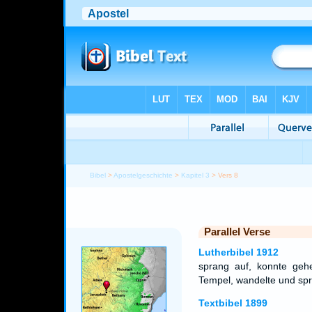
Bibel
>
Apostelgeschichte
>
Kapitel 3
> Vers 8
Parallel Verse
Lutherbibel 1912
sprang auf, konnte geh
Tempel, wandelte und spr
Textbibel 1899