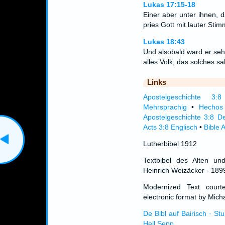
Lukas 17:15-18
Einer aber unter ihnen, 
pries Gott mit lauter St
Lukas 18:43
Und alsobald ward er seh
alles Volk, das solches sa
Links
Apostelgeschichte 3:8 
Mehrsprachig
•
Hechos
Apostelgeschichte 3:8 D
Acts 3:8 Englisch
•
Bible 
Lutherbibel 1912
Textbibel des Alten un
Heinrich Weizäcker - 189
Modernized Text cour
electronic format by Micha
De Bibl auf Bairisch · St
Hell Sepp