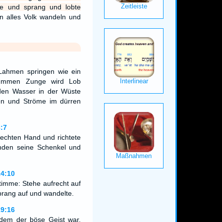
te und sprang und lobte
n alles Volk wandeln und
Lahmen springen wie ein
tummen Zunge wird Lob
den Wasser in der Wüste
ßen und Ströme im dürren
:7
 rechten Hand und richtete
anden seine Schenkel und
14:10
Stimme: Stehe aufrecht auf
prang auf und wandelte.
19:16
dem der böse Geist war,