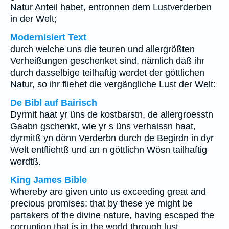
Natur Anteil habet, entronnen dem Lustverderben
in der Welt;
Modernisiert Text
durch welche uns die teuren und allergrößten
Verheißungen geschenket sind, nämlich daß ihr
durch dasselbige teilhaftig werdet der göttlichen
Natur, so ihr fliehet die vergängliche Lust der Welt:
De Bibl auf Bairisch
Dyrmit haat yr üns de kostbarstn, de allergroesstn
Gaabn gschenkt, wie yr s üns verhaissn haat,
dyrmitß yn dönn Verderbn durch de Begirdn in dyr
Welt entfliehtß und an n göttlichn Wösn tailhaftig
werdtß.
King James Bible
Whereby are given unto us exceeding great and
precious promises: that by these ye might be
partakers of the divine nature, having escaped the
corruption that is in the world through lust.