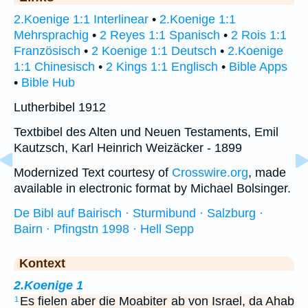
2.Koenige 1:1 Interlinear
•
2.Koenige 1:1
Mehrsprachig
•
2 Reyes 1:1 Spanisch
•
2 Rois 1:1
Französisch
•
2 Koenige 1:1 Deutsch
•
2.Koenige
1:1 Chinesisch
•
2 Kings 1:1 Englisch
•
Bible Apps
•
Bible Hub
Lutherbibel 1912
Textbibel des Alten und Neuen Testaments, Emil
Kautzsch, Karl Heinrich Weizäcker - 1899
Modernized Text courtesy of
Crosswire.org
, made
available in electronic format by Michael Bolsinger.
De Bibl auf Bairisch · Sturmibund · Salzburg ·
Bairn · Pfingstn 1998 · Hell Sepp
Kontext
2.Koenige 1
Es fielen aber die Moabiter ab von Israel, da Ahab
1