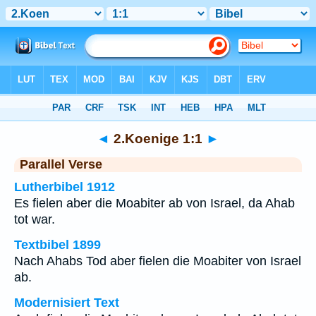
Bibel
>
2.Koenige
>
Kapitel 1
> Vers 1
◄
2.Koenige 1:1
►
Parallel Verse
Lutherbibel 1912
Es fielen aber die Moabiter ab von Israel, da Ahab
tot war.
Textbibel 1899
Nach Ahabs Tod aber fielen die Moabiter von Israel
ab.
Modernisiert Text