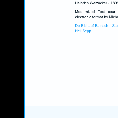
Heinrich Weizäcker - 189
Modernized Text cour
electronic format by Micha
De Bibl auf Bairisch · St
Hell Sepp