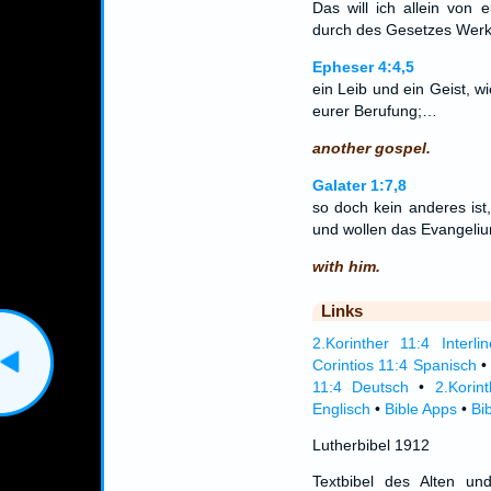
Das will ich allein von
durch des Gesetzes Werk
Epheser 4:4,5
ein Leib und ein Geist, w
eurer Berufung;…
another gospel.
Galater 1:7,8
so doch kein anderes ist,
und wollen das Evangeliu
with him.
Links
2.Korinther 11:4 Interlin
Corintios 11:4 Spanisch
11:4 Deutsch
•
2.Korin
Englisch
•
Bible Apps
•
Bi
Lutherbibel 1912
Textbibel des Alten un