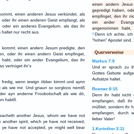
einen andern Jesus 
gepredigt haben, ode
ommt, einen anderen Jesus verkündet, als
empfinget, den ihr n
 oder ihr einen anderen Geist empfangt, als
ein ander Evange
 oder ein anderes Evangelium, als das ihr
angenommen habt, so
altet nur recht aus.
Denn ich achte, ich 
5
"hohen" Apostel sind
 kommt, einen andern Jesum predigte, den
Querverweise
en, oder ihr einen andern Geist empfinget,
 habt, oder ein ander Evangelium, das ihr
Markus 7:9
 vertrüget ihr's
Und er sprach zu ih
Gottes Gebote aufge
Aufsätze haltet.
 s fredig, wenn iewign öbber kimmt und aynn
 als wie mir. Und gnaun so sorgloos nemtß
Roemer 8:15
der ayn anderne Froobotschaft als wie dö,
Denn ihr habt nicht 
en habtß.
empfangen, daß ihr
müßtet; sondern ihr h
empfangen, durch w
reacheth another Jesus, whom we have not
lieber Vater!
 another spirit, which ye have not received,
h ye have not accepted, ye might well bear
1.Korinther 3:11