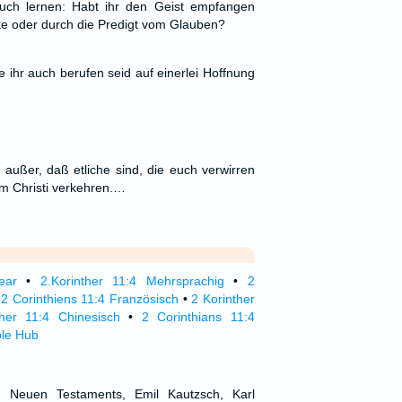
 euch lernen: Habt ihr den Geist empfangen
e oder durch die Predigt vom Glauben?
ie ihr auch berufen seid auf einerlei Hoffnung
 außer, daß etliche sind, die euch verwirren
m Christi verkehren.…
ear
•
2.Korinther 11:4 Mehrsprachig
•
2
•
2 Corinthiens 11:4 Französisch
•
2 Korinther
ther 11:4 Chinesisch
•
2 Corinthians 11:4
ble Hub
d Neuen Testaments, Emil Kautzsch, Karl