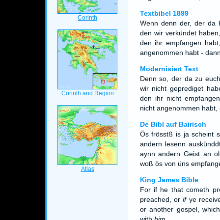
Textbibel 1899
Wenn denn der, der da k
den wir verkündet haben,
den ihr empfangen habt,
angenommen habt - dann h
Modernisiert Text
Denn so, der da zu euch
wir nicht geprediget hab
den ihr nicht empfangen
nicht angenommen habt, so
De Bibl auf Bairisch
Ös frösstß is ja scheint
andern Iesenn auskünddt
aynn andern Geist an ol
woß ös von üns empfang
King James Bible
For if he that cometh p
preached, or
if
ye receive
or another gospel, whic
with
him
.