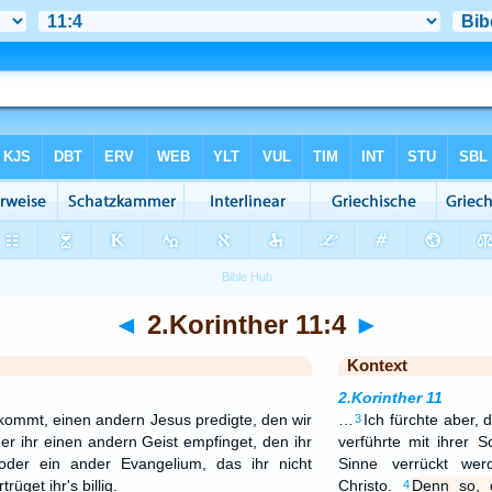
◄
2.Korinther 11:4
►
Kontext
2.Korinther 11
kommt, einen andern Jesus predigte, den wir
…
Ich fürchte aber,
3
er ihr einen andern Geist empfinget, den ihr
verführte mit ihrer S
oder ein ander Evangelium, das ihr nicht
Sinne verrückt wer
get ihr's billig.
Christo.
Denn so, 
4