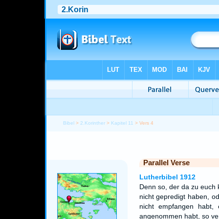
Bibel
>
2.Korinther
>
Kapitel 11
> Vers 4
Parallel Verse
Lutherbibel 1912
Denn so, der da zu euch 
nicht gepredigt haben, od
nicht empfangen habt, 
angenommen habt, so vertrü