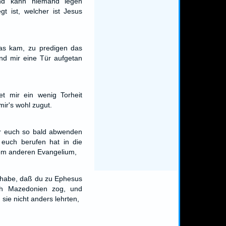
nd kann niemand legen
t ist, welcher ist Jesus
as kam, zu predigen das
und mir eine Tür aufgetan
tet mir ein wenig Torheit
mir's wohl zugut.
hr euch so bald abwenden
 euch berufen hat in die
nem anderen Evangelium,
 habe, daß du zu Ephesus
ach Mazedonien zog, und
 sie nicht anders lehrten,