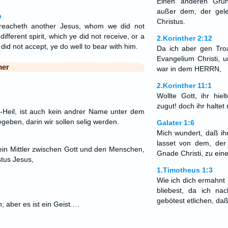
Einen anderen Gru
außer dem, der geleg
n
Christus.
preacheth another Jesus, whom we did not
different spirit, which ye did not receive, or a
2.Korinther 2:12
 did not accept, ye do well to bear with him.
Da ich aber gen Tro
Evangelium Christi, 
mer
war in dem HERRN,
2.Korinther 11:1
Wollte Gott, ihr hiel
zugut! doch ihr haltet 
-Heil, ist auch kein andrer Name unter dem
ben, darin wir sollen selig werden.
Galater 1:6
Mich wundert, daß i
lasset von dem, der
 ein Mittler zwischen Gott und den Menschen,
Gnade Christi, zu ei
tus Jesus,
1.Timotheus 1:3
Wie ich dich ermahnt
bliebest, da ich n
gebötest etlichen, daß
 aber es ist ein Geist.…