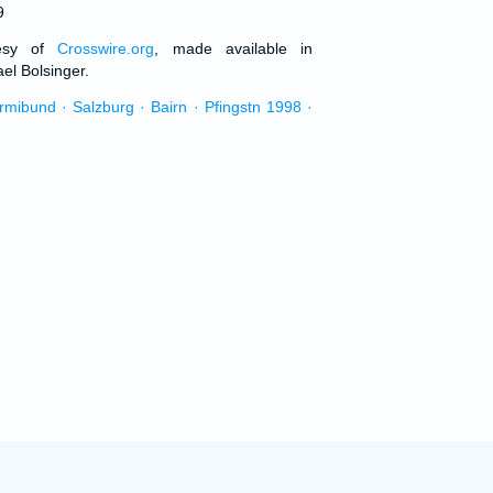
9
tesy of
Crosswire.org
, made available in
el Bolsinger.
urmibund · Salzburg · Bairn · Pfingstn 1998 ·