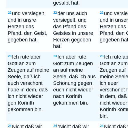
gesalbt hat,
und versiegelt
der uns auch
und versie
22
22
22
und in unsre
versiegelt, und
und in unse
Herzen das
das Pfand des
Herzen das
Pfand, den Geist,
Geistes in unsere
Pfand, den G
gegeben hat.
Herzen gegeben
gegeben hat
hat.
Ich rufe aber
Ich aber rufe
Ich rufe a
23
23
23
Gott an zum
Gott zum Zeugen
Gott an zum
Zeugen auf meine
an auf meine
Zeugen auf
Seele, daß ich
Seele, daß ich aus
meine Seele
euch verschont
Schonung gegen
ich euer
habe in dem, daß
euch nicht wieder
verschonet 
ich nicht wieder
nach Korinth
in dem, daß 
gen Korinth
gekommen bin.
nicht wieder
gekommen bin.
Korinth ko
bin.
Nicht daß wir
(Nicht daß wir
Nicht daß 
24
24
24