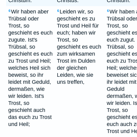
Christum.
Christus.
Christum.
Wir haben aber
Leiden wir, so
Wir haben 
6
6
6
Trübsal oder
geschieht es zu
Trübsal ode
Trost, so
Trost und Heil für
Trost, so
geschieht es euch
euch; haben wir
geschieht e
zugute. Ist's
Trost, so
euch zugut. I
Trübsal, so
geschieht es euch
Trübsal, so
geschieht es euch
zum wirksamen
geschieht e
zu Trost und Heil;
Trost im Dulden
euch zu Tro
welches Heil sich
der gleichen
Heil; welche
beweist, so ihr
Leiden, wie sie
beweiset sic
leidet mit Geduld,
uns treffen,
ihr leidet mit
dermaßen, wie
Geduld
wir leiden. Ist's
dermaßen, 
Trost, so
wir leiden. Is
geschieht auch
Trost, so
das euch zu Trost
geschieht e
und Heil;
euch auch z
Trost und He