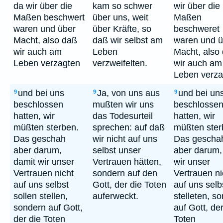
da wir über die
kam so schwer
wir über die
Maßen beschwert
über uns, weit
Maßen
waren und über
über Kräfte, so
beschweret
Macht, also daß
daß wir selbst am
waren und ü
wir auch am
Leben
Macht, also
Leben verzagten
verzweifelten.
wir auch am
Leben verza
und bei uns
Ja, von uns aus
und bei un
9
9
9
beschlossen
mußten wir uns
beschlosse
hatten, wir
das Todesurteil
hatten, wir
müßten sterben.
sprechen: auf daß
müßten ster
Das geschah
wir nicht auf uns
Das gescha
aber darum,
selbst unser
aber darum,
damit wir unser
Vertrauen hätten,
wir unser
Vertrauen nicht
sondern auf den
Vertrauen ni
auf uns selbst
Gott, der die Toten
auf uns selb
sollen stellen,
auferweckt.
stelleten, s
sondern auf Gott,
auf Gott, der
der die Toten
Toten