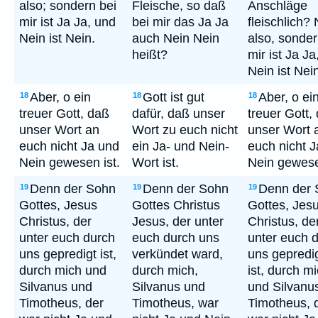
also; sondern bei
Fleische, so daß
Anschläge
mir ist Ja Ja, und
bei mir das Ja Ja
fleischlich? 
Nein ist Nein.
auch Nein Nein
also, sonder
heißt?
mir ist Ja Ja
Nein ist Nei
Aber, o ein
Gott ist gut
Aber, o ei
18
18
18
treuer Gott, daß
dafür, daß unser
treuer Gott,
unser Wort an
Wort zu euch nicht
unser Wort 
euch nicht Ja und
ein Ja- und Nein-
euch nicht 
Nein gewesen ist.
Wort ist.
Nein gewese
Denn der Sohn
Denn der Sohn
Denn der 
19
19
19
Gottes, Jesus
Gottes Christus
Gottes, Jes
Christus, der
Jesus, der unter
Christus, de
unter euch durch
euch durch uns
unter euch 
uns gepredigt ist,
verkündet ward,
uns gepredi
durch mich und
durch mich,
ist, durch m
Silvanus und
Silvanus und
und Silvanu
Timotheus, der
Timotheus, war
Timotheus, 