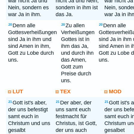
war nicht Ja und
nicht Ja und Nein,
war nicht Ja
Nein, sondern es
sondern in ihm ist
Nein, sonde
war Ja in ihm.
das Ja.
war Ja in ih
Denn alle
Zu allen
Denn alle
20
20
20
Gottesverheißungen
Verheißungen
Gottesverheiß
sind Ja in ihm und
Gottes ist in
sind Ja in ihm
sind Amen in ihm,
ihm das Ja,
sind Amen in 
Gott zu Lobe durch
und durch ihn
Gott zu Lobe 
uns.
das Amen,
uns.
Gott zum
Preise durch
uns.
LUT
TEX
MOD
Gott ist's aber,
Der aber, der
Gott ist's 
21
21
21
der uns befestigt
uns samt euch
der uns befe
samt euch in
festmacht für
samt euch i
Christum und uns
Christus, ist Gott,
Christum un
gesalbt
der uns auch
gesalbet