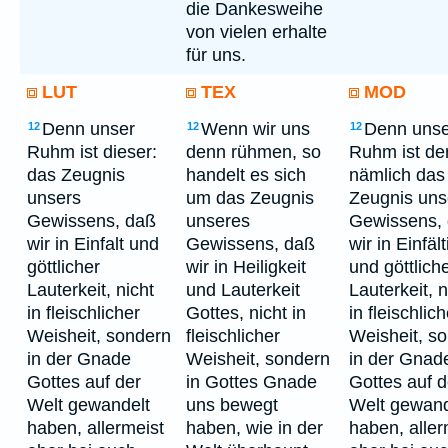
die Dankesweihe
von vielen erhalte
für uns.
LUT
TEX
MOD
Denn unser
Wenn wir uns
Denn unse
12
12
12
Ruhm ist dieser:
denn rühmen, so
Ruhm ist der
das Zeugnis
handelt es sich
nämlich das
unsers
um das Zeugnis
Zeugnis uns
Gewissens, daß
unseres
Gewissens,
wir in Einfalt und
Gewissens, daß
wir in Einfält
göttlicher
wir in Heiligkeit
und göttlich
Lauterkeit, nicht
und Lauterkeit
Lauterkeit, n
in fleischlicher
Gottes, nicht in
in fleischlich
Weisheit, sondern
fleischlicher
Weisheit, s
in der Gnade
Weisheit, sondern
in der Gnad
Gottes auf der
in Gottes Gnade
Gottes auf d
Welt gewandelt
uns bewegt
Welt gewand
haben, allermeist
haben, wie in der
haben, aller