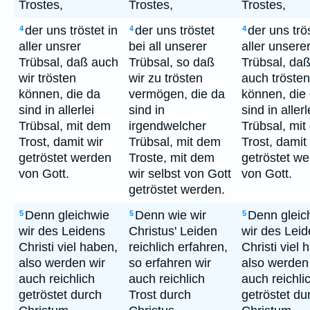
Trostes,
Trostes,
Trostes,
der uns tröstet in
der uns tröstet
der uns trös
4
4
4
aller unsrer
bei all unserer
aller unsere
Trübsal, daß auch
Trübsal, so daß
Trübsal, daß
wir trösten
wir zu trösten
auch trösten
können, die da
vermögen, die da
können, die
sind in allerlei
sind in
sind in allerl
Trübsal, mit dem
irgendwelcher
Trübsal, mi
Trost, damit wir
Trübsal, mit dem
Trost, damit
getröstet werden
Troste, mit dem
getröstet w
von Gott.
wir selbst von Gott
von Gott.
getröstet werden.
Denn gleichwie
Denn wie wir
Denn gleic
5
5
5
wir des Leidens
Christus' Leiden
wir des Lei
Christi viel haben,
reichlich erfahren,
Christi viel 
also werden wir
so erfahren wir
also werden
auch reichlich
auch reichlich
auch reichli
getröstet durch
Trost durch
getröstet du