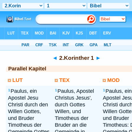
Bibel
> 2.Korinther 1
◄
2.Korinther 1
►
Parallel Kapitel
LUT
TEX
MOD
Paulus, ein
Paulus, Apostel
Paulus, ein
1
1
1
Apostel Jesu
Christus Jesus',
Apostel Jes
Christi durch den
durch Gottes
Christi durc
Willen Gottes,
Willen, und
Willen Gotte
und Bruder
Timotheus der
und Bruder
Timotheus der
Bruder an die
Timotheus: 
Gemeinde Gottes
Gemeinde in
Gemeinde G