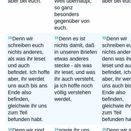
aber bei euch.
Welt überhaupt,
aber bei euc
so ganz
besonders
gegenüber von
euch.
Denn wir
Denn es ist
Denn wir
13
13
13
schreiben euch
nichts damit, daß
schreiben e
nichts anderes,
in unseren Briefen
nichts ander
als was ihr leset
etwas anderes
denn was ih
und auch
stecke - als was
leset und a
befindet. Ich hoffe
ihr leset, und was
befindet. Ich
aber, ihr werdet
ihr auch versteht,
aber, ihr we
uns auch bis ans
ja ich hoffe noch
uns auch bi
Ende also
völlig verstehen
Ende also
befinden,
werdet,
befinden,
gleichwie ihr uns
gleichwie ih
zum Teil
zum Teil
befunden habt.
befunden ha
Denn wir sind
sowie ihr uns
Denn wir s
14
14
14