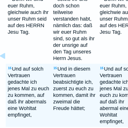
euer Ruhm,
doch schon
euer Ruhm,
gleichwie auch ihr
teilweise
gleichwie au
unser Ruhm seid
verstanden habt,
unser Ruhm
auf des HERRN
nämlich das: daß
auf des HE
Jesu Tag.
wir euer Ruhm
Jesu Tag.
sind, so gut als ihr
der unsrige auf
den Tag unseres
Herrn Jesus.
Und auf solch
Und in diesem
Und auf s
15
15
15
Vertrauen
Vertrauen
Vertrauen
gedachte ich
beabsichtigte ich,
gedachte ic
jenes Mal zu euch
zuerst zu euch zu
jenes Mal z
zu kommen, auf
kommen, damit ihr
euch zu ko
daß ihr abermals
zweimal die
auf daß ihr
eine Wohltat
Freude hättet;
abermal ein
empfinget,
Wohltat
empfinget,