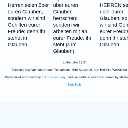
Herren seien über
über euren
HERREN se
euren Glauben,
Glauben
über euren
sondern wir sind
herrschen:
Glauben, so
Gehilfen eurer
sondern wir
wir sind Geh
Freude; denn ihr
arbeiten mit an
eurer Freud
stehet im
eurer Freude; ihr
denn ihr ste
Glauben.
steht ja im
Glauben.
Glauben).
Lutherbibel 1912
Textbibel des Alten und Neuen Testaments, Emil Kautzsch, Karl Heinrich Weizäcker
Modernized Text courtesy of
Crosswire.org
, made available in electronic format by Michae
Bible Hub