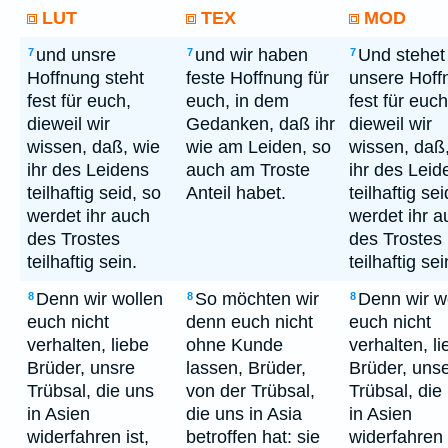
LUT
TEX
MOD
und unsre
und wir haben
Und stehet
7
7
7
Hoffnung steht
feste Hoffnung für
unsere Hoff
fest für euch,
euch, in dem
fest für euch
dieweil wir
Gedanken, daß ihr
dieweil wir
wissen, daß, wie
wie am Leiden, so
wissen, daß
ihr des Leidens
auch am Troste
ihr des Leid
teilhaftig seid, so
Anteil habet.
teilhaftig sei
werdet ihr auch
werdet ihr a
des Trostes
des Trostes
teilhaftig sein.
teilhaftig sei
Denn wir wollen
So möchten wir
Denn wir w
8
8
8
euch nicht
denn euch nicht
euch nicht
verhalten, liebe
ohne Kunde
verhalten, l
Brüder, unsre
lassen, Brüder,
Brüder, uns
Trübsal, die uns
von der Trübsal,
Trübsal, die
in Asien
die uns in Asia
in Asien
widerfahren ist,
betroffen hat: sie
widerfahren 