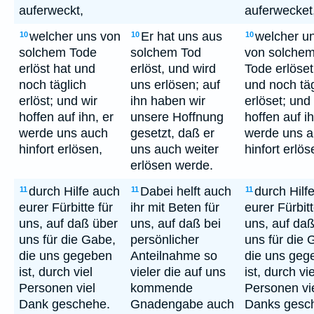
auferweckt,
auferwecket
welcher uns von
Er hat uns aus
welcher u
10
10
10
solchem Tode
solchem Tod
von solche
erlöst hat und
erlöst, und wird
Tode erlöset
noch täglich
uns erlösen; auf
und noch täg
erlöst; und wir
ihn haben wir
erlöset; und
hoffen auf ihn, er
unsere Hoffnung
hoffen auf ih
werde uns auch
gesetzt, daß er
werde uns 
hinfort erlösen,
uns auch weiter
hinfort erlös
erlösen werde.
durch Hilfe auch
Dabei helft auch
durch Hilf
11
11
11
eurer Fürbitte für
ihr mit Beten für
eurer Fürbitt
uns, auf daß über
uns, auf daß bei
uns, auf da
uns für die Gabe,
persönlicher
uns für die 
die uns gegeben
Anteilnahme so
die uns geg
ist, durch viel
vieler die auf uns
ist, durch vie
Personen viel
kommende
Personen vi
Dank geschehe.
Gnadengabe auch
Danks gesc