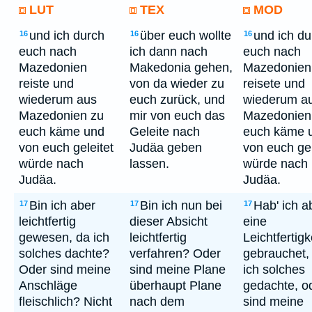
LUT
TEX
MOD
und ich durch
über euch wollte
und ich du
16
16
16
euch nach
ich dann nach
euch nach
Mazedonien
Makedonia gehen,
Mazedonien
reiste und
von da wieder zu
reisete und
wiederum aus
euch zurück, und
wiederum a
Mazedonien zu
mir von euch das
Mazedonien
euch käme und
Geleite nach
euch käme 
von euch geleitet
Judäa geben
von euch gel
würde nach
lassen.
würde nach
Judäa.
Judäa.
Bin ich aber
Bin ich nun bei
Hab' ich a
17
17
17
leichtfertig
dieser Absicht
eine
gewesen, da ich
leichtfertig
Leichtfertigk
solches dachte?
verfahren? Oder
gebrauchet,
Oder sind meine
sind meine Plane
ich solches
Anschläge
überhaupt Plane
gedachte, o
fleischlich? Nicht
nach dem
sind meine