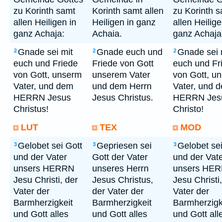
zu Korinth samt
Korinth samt allen
zu Korinth 
allen Heiligen in
Heiligen in ganz
allen Heilige
ganz Achaja:
Achaia.
ganz Achaja
Gnade sei mit
Gnade euch und
Gnade sei 
2
2
2
euch und Friede
Friede von Gott
euch und Fr
von Gott, unserm
unserem Vater
von Gott, u
Vater, und dem
und dem Herrn
Vater, und 
HERRN Jesus
Jesus Christus.
HERRN Jes
Christus!
Christo!
LUT
TEX
MOD
Gelobet sei Gott
Gepriesen sei
Gelobet sei
3
3
3
und der Vater
Gott der Vater
und der Vat
unsers HERRN
unseres Herrn
unsers HE
Jesu Christi, der
Jesus Christus,
Jesu Christi
Vater der
der Vater der
Vater der
Barmherzigkeit
Barmherzigkeit
Barmherzigk
und Gott alles
und Gott alles
und Gott all