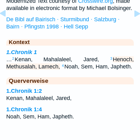
Modernized Text courtesy of
Crosswire.org
, made
available in electronic format by Michael Bolsinger.
De Bibl auf Bairisch · Sturmibund · Salzburg ·
Bairn · Pfingstn 1998 · Hell Sepp
Kontext
1.Chronik 1
…
Kenan, Mahalaleel, Jared,
Henoch,
2
3
Methusalah, Lamech,
Noah, Sem, Ham, Japheth.
4
Querverweise
1.Chronik 1:2
Kenan, Mahalaleel, Jared,
1.Chronik 1:4
Noah, Sem, Ham, Japheth.