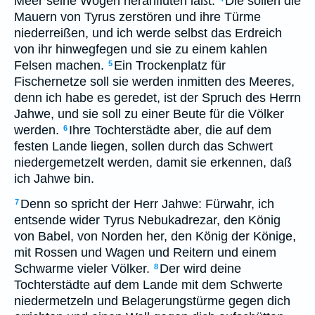
Meer seine Wogen heranfluten läßt.
Die sollen die
Mauern von Tyrus zerstören und ihre Türme
niederreißen, und ich werde selbst das Erdreich
von ihr hinwegfegen und sie zu einem kahlen
Felsen machen.
Ein Trockenplatz für
5
Fischernetze soll sie werden inmitten des Meeres,
denn ich habe es geredet, ist der Spruch des Herrn
Jahwe, und sie soll zu einer Beute für die Völker
werden.
Ihre Tochterstädte aber, die auf dem
6
festen Lande liegen, sollen durch das Schwert
niedergemetzelt werden, damit sie erkennen, daß
ich Jahwe bin.
Denn so spricht der Herr Jahwe: Fürwahr, ich
7
entsende wider Tyrus Nebukadrezar, den König
von Babel, von Norden her, den König der Könige,
mit Rossen und Wagen und Reitern und einem
Schwarme vieler Völker.
Der wird deine
8
Tochterstädte auf dem Lande mit dem Schwerte
niedermetzeln und Belagerungstürme gegen dich