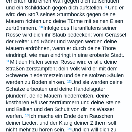
errichten und einen Wall gegen dich aufschütten
und ein Schilddach gegen dich aufstellen.
Und er
9
wird den Stoß seines Sturmbocks gegen deine
Mauern richten und deine Türme mit seinen Eisen
zertrümmern.
Infolge des Heranflutens seiner
10
Rosse wird dich ihr Staub bedecken; vom Gerassel
der Reiter und Räder und Wagen werden deine
Mauern erdröhnen, wenn er durch deine Thore
eindringt, wie man eindringt in eine eroberte Stadt.
Mit den Hufen seiner Rosse wird er alle deine
11
Straßen zerstampfen; dein Volk wird er mit dem
Schwerte niedermetzeln und deine stolzen Säulen
werden zu Boden sinken.
Und sie werden deine
12
Schätze erbeuten und deine Handelsgüter
plündern, deine Mauern niederreißen, deine
kostbaren Häuser zertrümmern und deine Steine
und Balken und den Schutt von dir ins Wasser
werfen.
Ich mache ein Ende dem Rauschen
13
deiner Lieder, und der Klang deiner Zithern soll
nicht mehr zu hören sein.
Und ich will dich zu
14