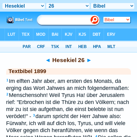
Bibel
>
TEX
> Hesekiel 26
◄
Hesekiel 26
►
Textbibel 1899
Im elften Jahr aber, am ersten des Monats, da
1
erging das Wort Jahwes an mich folgendermaßen:
Menschensohn! Weil Tyrus Ha! über Jerusalem
2
rief: "Erbrochen ist die Thüre zu den Völkern; nach
mir zu ist sie aufgethan, die einst belebte ist nun
verödet!" -
darum spricht der Herr Jahwe also:
3
Fürwahr, ich will auf dich los, Tyrus, und will viele
Völker gegen dich heranführen, wie wenn das
4