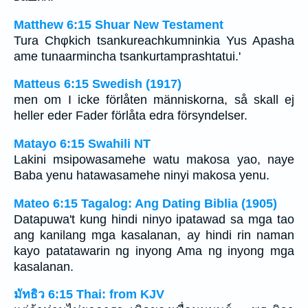
Matthew 6:15 Shuar New Testament
Tura Chφkich tsankureachkumninkia Yus Apasha
ame tunaarmincha tsankurtamprashtatui.'
Matteus 6:15 Swedish (1917)
men om I icke förlåten människorna, så skall ej
heller eder Fader förlåta edra försyndelser.
Matayo 6:15 Swahili NT
Lakini msipowasamehe watu makosa yao, naye
Baba yenu hatawasamehe ninyi makosa yenu.
Mateo 6:15 Tagalog: Ang Dating Biblia (1905)
Datapuwa't kung hindi ninyo ipatawad sa mga tao
ang kanilang mga kasalanan, ay hindi rin naman
kayo patatawarin ng inyong Ama ng inyong mga
kasalanan.
มัทธิว 6:15 Thai: from KJV