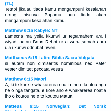
(TL)
Tetapi jikalau tiada kamu mengampuni kesalahan
orang, niscaya Bapamu pun tiada akan
mengampuni kesalahan kamu.
Matthew 6:15 Kabyle: NT
Lameɛna ma yella kkunwi ur tețsamaḥem ara i
wiyaḍ, aatan Baba Ṛebbi ur a wen-ițsamaḥ aara
ula i kunwi ddnubat-nwen.
Matthaeus 6:15 Latin: Biblia Sacra Vulgata
si autem non dimiseritis hominibus nec Pater
vester dimittet peccata vestra
Matthew 6:15 Maori
A, ki te kore e whakarerea noatia iho e koutou nga
he o nga tangata, e kore ano e whakarerea noatia
iho o koutou he e to koutou Matua.
Matteus 6:15 Norwegian: Det Norsk