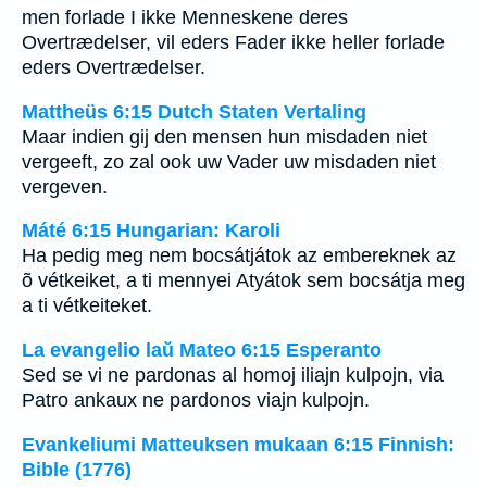
men forlade I ikke Menneskene deres
Overtrædelser, vil eders Fader ikke heller forlade
eders Overtrædelser.
Mattheüs 6:15 Dutch Staten Vertaling
Maar indien gij den mensen hun misdaden niet
vergeeft, zo zal ook uw Vader uw misdaden niet
vergeven.
Máté 6:15 Hungarian: Karoli
Ha pedig meg nem bocsátjátok az embereknek az
õ vétkeiket, a ti mennyei Atyátok sem bocsátja meg
a ti vétkeiteket.
La evangelio laŭ Mateo 6:15 Esperanto
Sed se vi ne pardonas al homoj iliajn kulpojn, via
Patro ankaux ne pardonos viajn kulpojn.
Evankeliumi Matteuksen mukaan 6:15 Finnish:
Bible (1776)