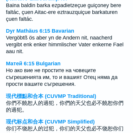
Baina baldin barka ezpadietzeçue guiçoney bere
faltác, çuen Aitac-ere eztrauzquiçue barkaturen
çuen faltác.
Dyr Mathäus 6:15 Bavarian
Vergöbtß ös aber yn de Andern nit, naacherd
vergibt enk enker himmlischer Vater enkerne Fael
aau nit.
Матей 6:15 Bulgarian
Но ако вие не простите на човеците
съгрешенията им, то и вашият Отец няма да
прости вашите съгрешения.
現代標點和合本 (CUVMP Traditional)
你們不饒恕人的過犯，你們的天父也必不饒恕你們
的過犯。
现代标点和合本 (CUVMP Simplified)
你们不饶恕人的过犯，你们的天父也必不饶恕你们