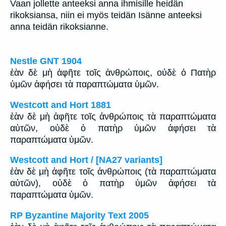
Vaan jollette anteeksi anna ihmisille heidän
rikoksiansa, niin ei myös teidän Isänne anteeksi
anna teidän rikoksianne.
Nestle GNT 1904
ἐὰν δὲ μὴ ἀφῆτε τοῖς ἀνθρώποις, οὐδὲ ὁ Πατὴρ
ὑμῶν ἀφήσει τὰ παραπτώματα ὑμῶν.
Westcott and Hort 1881
ἐὰν δὲ μὴ ἀφῆτε τοῖς ἀνθρώποις τὰ παραπτώματα
αὐτῶν, οὐδὲ ὁ πατὴρ ὑμῶν ἀφήσει τὰ
παραπτώματα ὑμῶν.
Westcott and Hort / [NA27 variants]
ἐὰν δὲ μὴ ἀφῆτε τοῖς ἀνθρώποις (τὰ παραπτώματα
αὐτῶν), οὐδὲ ὁ πατὴρ ὑμῶν ἀφήσει τὰ
παραπτώματα ὑμῶν.
RP Byzantine Majority Text 2005