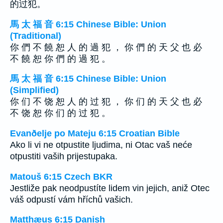
的过犯。
馬 太 福 音 6:15 Chinese Bible: Union
(Traditional)
你 們 不 饒 恕 人 的 過 犯 ， 你 們 的 天 父 也 必
不 饒 恕 你 們 的 過 犯 。
馬 太 福 音 6:15 Chinese Bible: Union
(Simplified)
你 们 不 饶 恕 人 的 过 犯 ， 你 们 的 天 父 也 必
不 饶 恕 你 们 的 过 犯 。
Evanðelje po Mateju 6:15 Croatian Bible
Ako li vi ne otpustite ljudima, ni Otac vaš neće
otpustiti vaših prijestupaka.
Matouš 6:15 Czech BKR
Jestliže pak neodpustíte lidem vin jejich, aniž Otec
váš odpustí vám hříchů vašich.
Matthæus 6:15 Danish