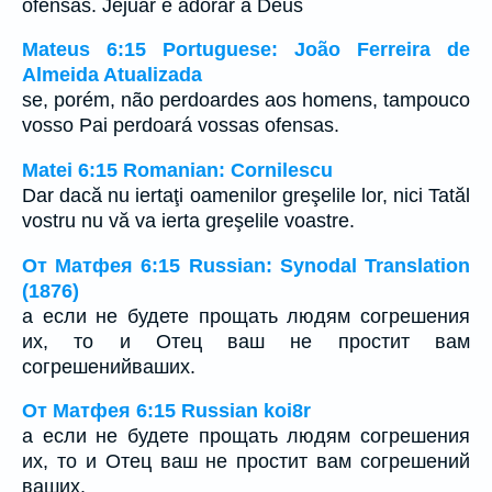
ofensas. Jejuar é adorar a Deus
Mateus 6:15 Portuguese: João Ferreira de
Almeida Atualizada
se, porém, não perdoardes aos homens, tampouco
vosso Pai perdoará vossas ofensas.
Matei 6:15 Romanian: Cornilescu
Dar dacă nu iertaţi oamenilor greşelile lor, nici Tatăl
vostru nu vă va ierta greşelile voastre.
От Матфея 6:15 Russian: Synodal Translation
(1876)
а если не будете прощать людям согрешения
их, то и Отец ваш не простит вам
согрешенийваших.
От Матфея 6:15 Russian koi8r
а если не будете прощать людям согрешения
их, то и Отец ваш не простит вам согрешений
ваших.