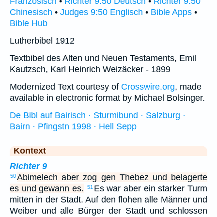
Französisch
•
Richter 9:50 Deutsch
•
Richter 9:50
Chinesisch
•
Judges 9:50 Englisch
•
Bible Apps
•
Bible Hub
Lutherbibel 1912
Textbibel des Alten und Neuen Testaments, Emil
Kautzsch, Karl Heinrich Weizäcker - 1899
Modernized Text courtesy of
Crosswire.org
, made
available in electronic format by Michael Bolsinger.
De Bibl auf Bairisch · Sturmibund · Salzburg ·
Bairn · Pfingstn 1998 · Hell Sepp
Kontext
Richter 9
Abimelech aber zog gen Thebez und belagerte
50
es und gewann es.
Es war aber ein starker Turm
51
mitten in der Stadt. Auf den flohen alle Männer und
Weiber und alle Bürger der Stadt und schlossen