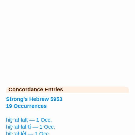
Concordance Entries
Strong's Hebrew 5953
19 Occurrences
hiṯ·‘al·lalt — 1 Occ.
hiṯ·‘al·lal·tî — 1 Occ.
hiṯ·‘al·lêl — 1 Occ.