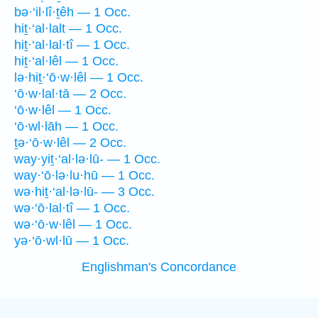
bə·‘il·lî·ṯêh — 1 Occ.
hiṯ·‘al·lalt — 1 Occ.
hiṯ·‘al·lal·tî — 1 Occ.
hiṯ·‘al·lêl — 1 Occ.
lə·hiṯ·‘ō·w·lêl — 1 Occ.
‘ō·w·lal·tā — 2 Occ.
‘ō·w·lêl — 1 Occ.
‘ō·wl·lāh — 1 Occ.
ṯə·‘ō·w·lêl — 2 Occ.
way·yiṯ·‘al·lə·lū- — 1 Occ.
way·‘ō·lə·lu·hū — 1 Occ.
wə·hiṯ·‘al·lə·lū- — 3 Occ.
wə·‘ō·lal·tî — 1 Occ.
wə·‘ō·w·lêl — 1 Occ.
yə·‘ō·wl·lū — 1 Occ.
Englishman's Concordance