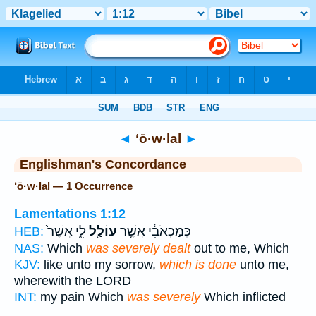
Bible
>
Strong's
> Hebrew
◄
‘ō·w·lal
►
Englishman's Concordance
‘ō·w·lal — 1 Occurrence
Lamentations 1:12
כְּמַכְאֹבִ֔י אֲשֶׁ֥ר
עוֹלַ֖ל
לִ֑י אֲשֶׁר֙
HEB:
NAS:
Which
was severely dealt
out to me, Which
KJV:
like unto my sorrow,
which is done
unto me,
wherewith the LORD
INT:
my pain Which
was severely
Which inflicted