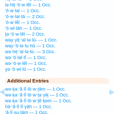
lə·hiṯ·‘ō·w·lêl — 1 Occ.
‘ō·w·lal — 1 Occ.
‘ō·w·lal·tā — 2 Occ.
‘ō·w·lêl — 1 Occ.
‘ō·wl·lāh — 1 Occ.
ṯə·‘ō·w·lêl — 2 Occ.
way·yiṯ·‘al·lə·lū- — 1 Occ.
way·‘ō·lə·lu·hū — 1 Occ.
wə·hiṯ·‘al·lə·lū- — 3 Occ.
wə·‘ō·lal·tî — 1 Occ.
wə·‘ō·w·lêl — 1 Occ.
yə·‘ō·wl·lū — 1 Occ.
Additional Entries
wə·ḵa·‘ă·lî·lō·w·ṯām — 1 Occ.
wə·ḵa·‘ă·lî·lō·w·ṯa·yiḵ — 1 Occ.
wə·ḵa·‘ă·lî·lō·w·ṯê·ḵem — 1 Occ.
hā·‘ă·lî·lî·yāh — 1 Occ.
‘ă·lî·ṣu·ṯām — 1 Occ.