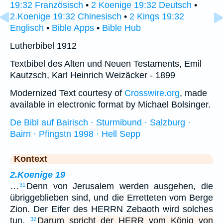
19:32 Französisch
•
2 Koenige 19:32 Deutsch
•
2.Koenige 19:32 Chinesisch
•
2 Kings 19:32
Englisch
•
Bible Apps
•
Bible Hub
Lutherbibel 1912
Textbibel des Alten und Neuen Testaments, Emil
Kautzsch, Karl Heinrich Weizäcker - 1899
Modernized Text courtesy of
Crosswire.org
, made
available in electronic format by Michael Bolsinger.
De Bibl auf Bairisch · Sturmibund · Salzburg ·
Bairn · Pfingstn 1998 · Hell Sepp
Kontext
2.Koenige 19
…
Denn von Jerusalem werden ausgehen, die
31
übriggeblieben sind, und die Erretteten vom Berge
Zion. Der Eifer des HERRN Zebaoth wird solches
tun.
Darum spricht der HERR vom König von
32