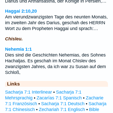
Darius und Arthahsastha, der Könige in Persien,…
Haggai 2:10,20
Am vierundzwanzigsten Tage des neunten Monats,
im zweiten Jahr des Darius, geschah des HERRN
Wort zu dem Propheten Haggai und sprach:…
Chisleu.
Nehemia 1:1
Dies sind die Geschichten Nehemias, des Sohnes
Hachaljas. Es geschah im Monat Chislev des
zwanzigsten Jahres, da ich war zu Susan auf dem
Schloß,
Links
Sacharja 7:1 Interlinear
•
Sacharja 7:1
Mehrsprachig
•
Zacarías 7:1 Spanisch
•
Zacharie
7:1 Französisch
•
Sacharja 7:1 Deutsch
•
Sacharja
7:1 Chinesisch
•
Zechariah 7:1 Englisch
•
Bible