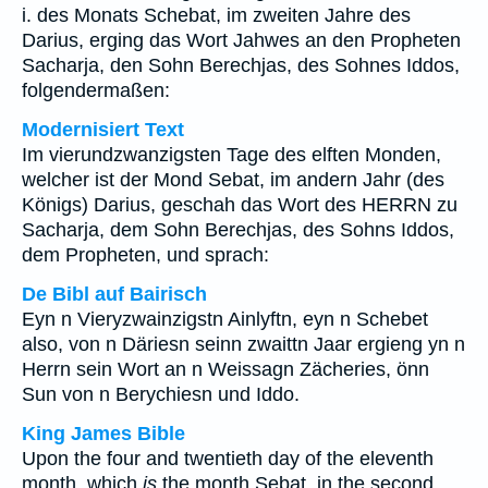
i. des Monats Schebat, im zweiten Jahre des
Darius, erging das Wort Jahwes an den Propheten
Sacharja, den Sohn Berechjas, des Sohnes Iddos,
folgendermaßen:
Modernisiert Text
Im vierundzwanzigsten Tage des elften Monden,
welcher ist der Mond Sebat, im andern Jahr (des
Königs) Darius, geschah das Wort des HERRN zu
Sacharja, dem Sohn Berechjas, des Sohns Iddos,
dem Propheten, und sprach:
De Bibl auf Bairisch
Eyn n Vieryzwainzigstn Ainlyftn, eyn n Schebet
also, von n Däriesn seinn zwaittn Jaar ergieng yn n
Herrn sein Wort an n Weissagn Zächeries, önn
Sun von n Berychiesn und Iddo.
King James Bible
Upon the four and twentieth day of the eleventh
month, which
is
the month Sebat, in the second