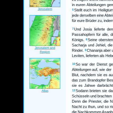
in euren Abteilungen ge
Stellt euch im Heiligt
5
jede derselben eine Abtei
für eure Brüder zu, ind
Und Josia lieferte d
7
Passahopfern für alle,
Königs.
Seine obersten 
8
Sacharja und Jehiel, d
Rinder.
Chananja aber u
9
Leviten, lieferten als H
So war der Dienst geo
10
Abteilungen auf, wie der 
Blut, nachdem sie es au
das zum Brandopfer Bes
sie es Jahwe darbrächt
Sodann brieten sie d
13
Schüsseln und brachten s
Denn die Priester, die 
Nacht zu thun, und so ri
die Nachkommen Asaphs,