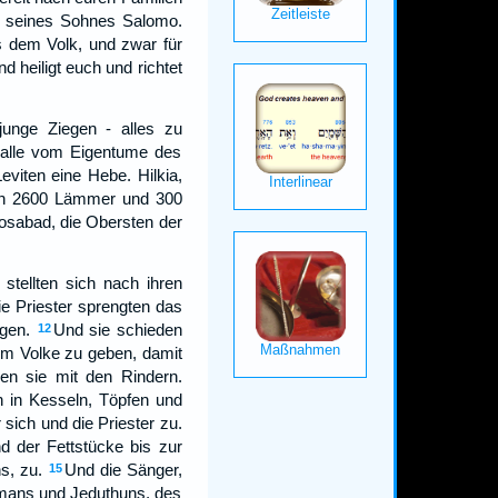
se seines Sohnes Salomo.
s dem Volk, und zwar für
 heiligt euch und richtet
unge Ziegen - alles zu
 alle vom Eigentume des
Leviten eine Hebe. Hilkia,
ern 2600 Lämmer und 300
osabad, die Obersten der
 stellten sich nach ihren
e Priester sprengten das
gen.
Und sie schieden
12
m Volke zu geben, damit
en sie mit den Rindern.
 in Kesseln, Töpfen und
 sich und die Priester zu.
d der Fettstücke bis zur
s, zu.
Und die Sänger,
15
mans und Jeduthuns, des