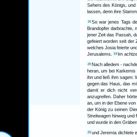
Sehers des Königs, und e
lassen, denn ihre Stamme
So war jenes Tags de
16
Brandopfer darbrachte, 
jener Zeit das Passah, d
gefeiert worden seit der
welches Josia feierte un
Jerusalems.
Im achtze
19
Nach alledem - nachde
20
heran, um bei Karkemis 
ihn und ließ ihm sagen: 
gegen das Haus, das mit m
damit er dich nicht ver
anzugreifen. Daher hört
an, um in der Ebene von
der König zu seinen Die
Streitwagen hinweg und f
und wurde in den Gräber
und Jeremia dichtete e
25