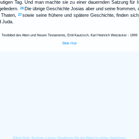
eutigen Tag. Und man machte sie zu einer dauernden Satzung für Isr
geliedern.
Die übrige Geschichte Josias aber und seine frommen, d
26
 Thaten,
sowie seine frühere und spätere Geschichte, finden sic
27
d Juda.
Textbibel des Alten und Neuen Testaments, Emil Kautzsch, Karl Heinrich Weizäcker - 1899
Bible Hub