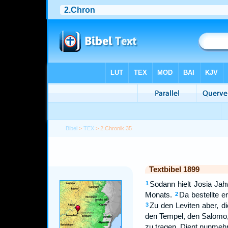
Bibel
>
TEX
> 2.Chronik 35
Textbibel 1899
Sodann hielt Josia Ja
1
Monats.
Da bestellte 
2
Zu den Leviten aber, d
3
den Tempel, den Salomo, 
zu tragen. Dient nunmehr