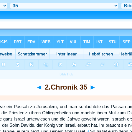
◄
2.Chronik 35
►
hwe ein Passah zu Jerusalem, und man schlachtete das Passah am
er die Priester zu ihren Obliegenheiten und machte ihnen Mut zum 
ie ganz Israel unterwiesen und die Jahwe geweiht waren, sprach er: 
der Sohn Davids, der König von Israel, erbaut hat. Ihr braucht sie ni
 Jahwe, eurem Gott, und seinem Volk Israel.
So haltet euch denn b
4