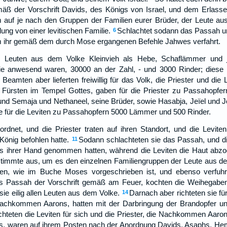
mäß der Vorschrift Davids, des Königs von Israel, und dem Erlas
um auf je nach den Gruppen der Familien eurer Brüder, der Leute au
lung von einer levitischen Familie.
Schlachtet sodann das Passah und
6
em ihr gemäß dem durch Mose ergangenen Befehle Jahwes verfahrt.
en Leuten aus dem Volke Kleinvieh als Hebe, Schaflämmer und j
 die anwesend waren, 30000 an der Zahl, - und 3000 Rinder; diese
Beamten aber lieferten freiwillig für das Volk, die Priester und die 
ie Fürsten im Tempel Gottes, gaben für die Priester zu Passahopf
nd Semaja und Nethaneel, seine Brüder, sowie Hasabja, Jeïel und J
ebe für die Leviten zu Passahopfern 5000 Lämmer und 500 Rinder.
rdnet, und die Priester traten auf ihren Standort, und die Leviten
König befohlen hatte.
Sodann schlachteten sie das Passah, und di
11
s ihrer Hand genommen hatten, während die Leviten die Haut abzo
timmte aus, um es den einzelnen Familiengruppen der Leute aus de
en, wie im Buche Moses vorgeschrieben ist, und ebenso verfuhr
as Passah der Vorschrift gemäß am Feuer, kochten die Weihegaben
ie eilig allen Leuten aus dem Volke.
Darnach aber richteten sie für
14
Nachkommen Aarons, hatten mit der Darbringung der Brandopfer un
chteten die Leviten für sich und die Priester, die Nachkommen Aaron
 waren auf ihrem Posten nach der Anordnung Davids, Asaphs, He