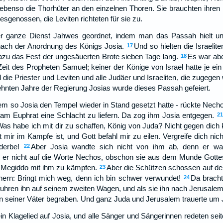
benso die Thorhüter an den einzelnen Thoren. Sie brauchten ihren 
sgenossen, die Leviten richteten für sie zu.
r ganze Dienst Jahwes geordnet, indem man das Passah hielt u
nach der Anordnung des Königs Josia.
Und so hielten die Israelit
17
azu das Fest der ungesäuerten Brote sieben Tage lang.
Es war abe
18
 Zeit des Propheten Samuel; keiner der Könige von Israel hatte je ein
d die Priester und Leviten und alle Judäer und Israeliten, die zugege
hnten Jahre der Regierung Josias wurde dieses Passah gefeiert.
m so Josia den Tempel wieder in Stand gesetzt hatte - rückte Necho
am Euphrat eine Schlacht zu liefern. Da zog ihm Josia entgegen.
21
Was habe ich mit dir zu schaffen, König von Juda? Nicht gegen dich
ir im Kampfe ist, und Gott befahl mir zu eilen. Vergreife dich nicht
derbe!
Aber Josia wandte sich nicht von ihm ab, denn er war
22
e er nicht auf die Worte Nechos, obschon sie aus dem Munde Gott
 Megiddo mit ihm zu kämpfen.
Aber die Schützen schossen auf de
23
nern: Bringt mich weg, denn ich bin schwer verwundet!
Da bracht
24
uhren ihn auf seinem zweiten Wagen, und als sie ihn nach Jerusalem 
n seiner Väter begraben. Und ganz Juda und Jerusalem trauerte um 
in Klagelied auf Josia, und alle Sänger und Sängerinnen redeten seit