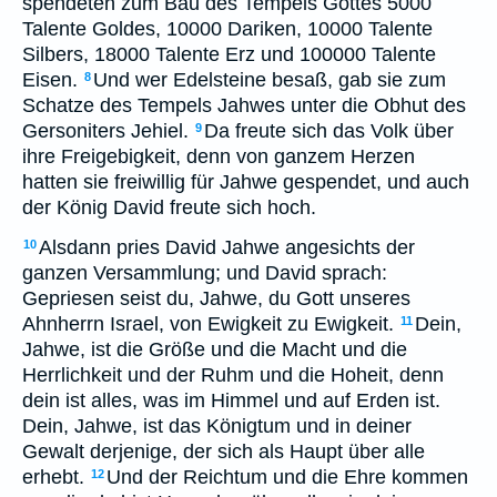
spendeten zum Bau des Tempels Gottes 5000
Talente Goldes, 10000 Dariken, 10000 Talente
Silbers, 18000 Talente Erz und 100000 Talente
Eisen.
Und wer Edelsteine besaß, gab sie zum
8
Schatze des Tempels Jahwes unter die Obhut des
Gersoniters Jehiel.
Da freute sich das Volk über
9
ihre Freigebigkeit, denn von ganzem Herzen
hatten sie freiwillig für Jahwe gespendet, und auch
der König David freute sich hoch.
Alsdann pries David Jahwe angesichts der
10
ganzen Versammlung; und David sprach:
Gepriesen seist du, Jahwe, du Gott unseres
Ahnherrn Israel, von Ewigkeit zu Ewigkeit.
Dein,
11
Jahwe, ist die Größe und die Macht und die
Herrlichkeit und der Ruhm und die Hoheit, denn
dein ist alles, was im Himmel und auf Erden ist.
Dein, Jahwe, ist das Königtum und in deiner
Gewalt derjenige, der sich als Haupt über alle
erhebt.
Und der Reichtum und die Ehre kommen
12