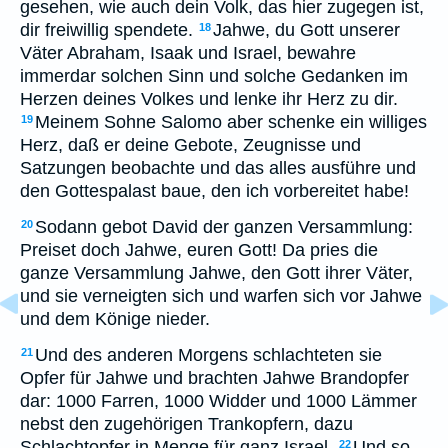
gesehen, wie auch dein Volk, das hier zugegen ist,
dir freiwillig spendete.
Jahwe, du Gott unserer
18
Väter Abraham, Isaak und Israel, bewahre
immerdar solchen Sinn und solche Gedanken im
Herzen deines Volkes und lenke ihr Herz zu dir.
Meinem Sohne Salomo aber schenke ein williges
19
Herz, daß er deine Gebote, Zeugnisse und
Satzungen beobachte und das alles ausführe und
den Gottespalast baue, den ich vorbereitet habe!
Sodann gebot David der ganzen Versammlung:
20
Preiset doch Jahwe, euren Gott! Da pries die
ganze Versammlung Jahwe, den Gott ihrer Väter,
und sie verneigten sich und warfen sich vor Jahwe
und dem Könige nieder.
Und des anderen Morgens schlachteten sie
21
Opfer für Jahwe und brachten Jahwe Brandopfer
dar: 1000 Farren, 1000 Widder und 1000 Lämmer
nebst den zugehörigen Trankopfern, dazu
Schlachtopfer in Menge für ganz Israel.
Und so
22