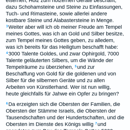
eisernen, Holz zum hölzernen Geräte beschafft,
dazu Schohamsteine und Steine zu Einfassungen,
Tuch- und Rimasteine, sowie allerlei andere
kostbare Steine und Alabastersteine in Menge.
Weiter aber will ich ob meiner Freude am Tempel
3
meines Gottes, was ich an Gold und Silber besitze,
zum Tempel meines Gottes geben, zu alledem,
was ich bereits für das Heiligtum beschafft habe:
3000 Talente Goldes, und zwar Ophirgold, 7000
4
Talente geläuterten Silbers, um die Wände der
Tempelräume zu überziehen,
und zur
5
Beschaffung von Gold für die goldenen und von
Silber für die silbernen Geräte und zu allen
Arbeiten von Künstlerhand. Wer ist nun willig,
heute gleichfalls für Jahwe ein Opfer zu bringen?
Da erzeigten sich die Obersten der Familien, die
6
Obersten der Stämme Israels, die Obersten der
Tausendschaften und der Hundertschaften, und die
Obersten im Dienste des Königs willig
und
7