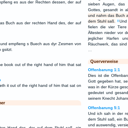
mpfieng es aus der Rechten dessen, der auf
sieben Augen, das 
Gottes, gesandt in 
und nahm das Buch a
dem Stuhl saß.
Und 
8
s Buch aus der rechten Hand des, der auf
fielen die vier Tier
Ältesten nieder vor
jeglicher Harfen u
und empfieng s Buech aus dyr Zesmen von
Räuchwerk, das sind 
gsitzt.
…
Querverweise
 book out of the right hand of him that sat
Offenbarung 1:1
Dies ist die Offenbar
n
Gott gegeben hat, se
h it out of the right hand of him that sat on
was in der Kürze gesc
gedeutet und gesand
seinem Knecht Johan
mer
Offenbarung 5:1
Und ich sah in der r
dem Stuhl saß, ein B
und auswendig, versie
ten Hand des, der auf dem Stuhl saß, ein