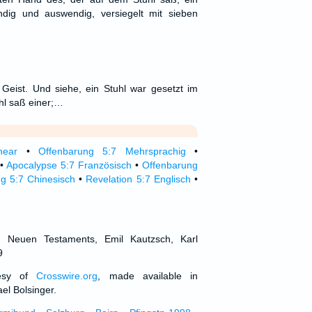
dig und auswendig, versiegelt mit sieben
Geist. Und siehe, ein Stuhl war gesetzt im
hl saß einer;…
near
•
Offenbarung 5:7 Mehrsprachig
•
•
Apocalypse 5:7 Französisch
•
Offenbarung
g 5:7 Chinesisch
•
Revelation 5:7 Englisch
•
d Neuen Testaments, Emil Kautzsch, Karl
9
tesy of
Crosswire.org
, made available in
el Bolsinger.