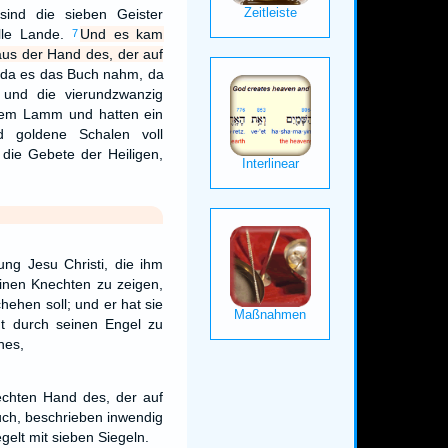
sind die sieben Geister
alle Lande.
Und es kam
7
us der Hand des, der auf
da es das Buch nahm, da
e und die vierundzwanzig
 dem Lamm und hatten ein
nd goldene Schalen voll
die Gebete der Heiligen,
ung Jesu Christi, die ihm
inen Knechten zu zeigen,
hehen soll; und er hat sie
t durch seinen Engel zu
nes,
echten Hand des, der auf
uch, beschrieben inwendig
gelt mit sieben Siegeln.