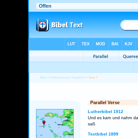
Bibel
>
Offenbarung
>
Kapitel 5
> Vers 7
Parallel Verse
Lutherbibel 1912
Und es kam und nahm das
saß.
Textbibel 1899