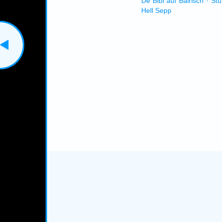
De Bibl auf Bairisch · St
Hell Sepp