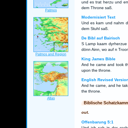
und es trat herzu und e
dem Throne saß.
Modernisiert Text
Und es kam und nahm da
dem Stuhl saß.
De Bibl auf Bairisch
S Lamp kaam dyrherzue 
dönn Ainn, wo auf n Troon 
King James Bible
And he came and took the
upon the throne.
English Revised Versio
And he came, and he taket
the throne.
Biblische Schatzkam
out.
Offenbarung 5:1
Und ich sah in der rech