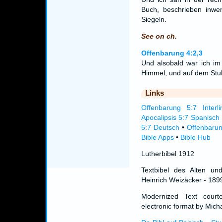
Buch, beschrieben inwen
Siegeln.
See on ch.
Offenbarung 4:2,3
Und alsobald war ich im 
Himmel, und auf dem Stu
Links
Offenbarung 5:7 Interli
Apocalipsis 5:7 Spanisch
5:7 Deutsch
•
Offenbarun
Bible Apps
•
Bible Hub
Lutherbibel 1912
Textbibel des Alten un
Heinrich Weizäcker - 189
Modernized Text cour
electronic format by Micha