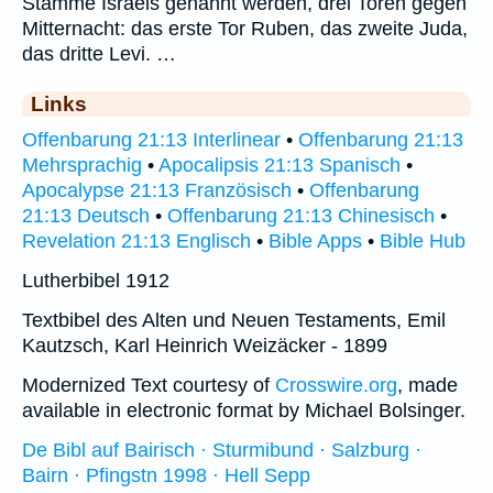
Stämme Israels genannt werden, drei Toren gegen
Mitternacht: das erste Tor Ruben, das zweite Juda,
das dritte Levi. …
Links
Offenbarung 21:13 Interlinear
•
Offenbarung 21:13
Mehrsprachig
•
Apocalipsis 21:13 Spanisch
•
Apocalypse 21:13 Französisch
•
Offenbarung
21:13 Deutsch
•
Offenbarung 21:13 Chinesisch
•
Revelation 21:13 Englisch
•
Bible Apps
•
Bible Hub
Lutherbibel 1912
Textbibel des Alten und Neuen Testaments, Emil
Kautzsch, Karl Heinrich Weizäcker - 1899
Modernized Text courtesy of
Crosswire.org
, made
available in electronic format by Michael Bolsinger.
De Bibl auf Bairisch · Sturmibund · Salzburg ·
Bairn · Pfingstn 1998 · Hell Sepp