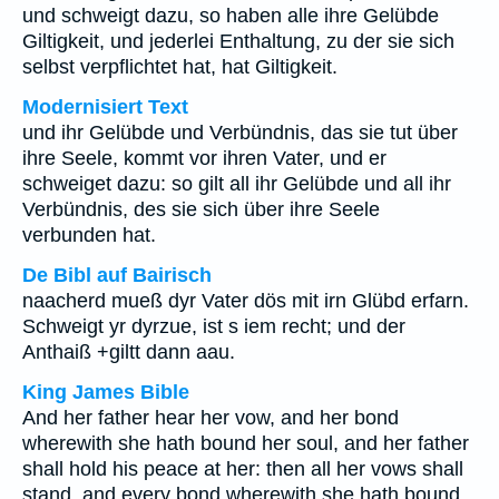
und schweigt dazu, so haben alle ihre Gelübde
Giltigkeit, und jederlei Enthaltung, zu der sie sich
selbst verpflichtet hat, hat Giltigkeit.
Modernisiert Text
und ihr Gelübde und Verbündnis, das sie tut über
ihre Seele, kommt vor ihren Vater, und er
schweiget dazu: so gilt all ihr Gelübde und all ihr
Verbündnis, des sie sich über ihre Seele
verbunden hat.
De Bibl auf Bairisch
naacherd mueß dyr Vater dös mit irn Glübd erfarn.
Schweigt yr dyrzue, ist s iem recht; und der
Anthaiß +giltt dann aau.
King James Bible
And her father hear her vow, and her bond
wherewith she hath bound her soul, and her father
shall hold his peace at her: then all her vows shall
stand, and every bond wherewith she hath bound