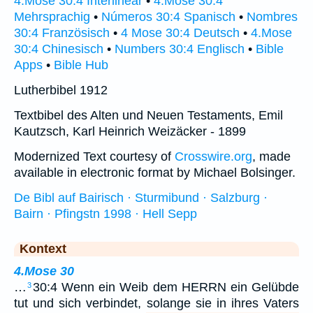
4.Mose 30:4 Interlinear
•
4.Mose 30:4
Mehrsprachig
•
Números 30:4 Spanisch
•
Nombres
30:4 Französisch
•
4 Mose 30:4 Deutsch
•
4.Mose
30:4 Chinesisch
•
Numbers 30:4 Englisch
•
Bible
Apps
•
Bible Hub
Lutherbibel 1912
Textbibel des Alten und Neuen Testaments, Emil
Kautzsch, Karl Heinrich Weizäcker - 1899
Modernized Text courtesy of
Crosswire.org
, made
available in electronic format by Michael Bolsinger.
De Bibl auf Bairisch · Sturmibund · Salzburg ·
Bairn · Pfingstn 1998 · Hell Sepp
Kontext
4.Mose 30
…
30:4 Wenn ein Weib dem HERRN ein Gelübde
3
tut und sich verbindet, solange sie in ihres Vaters