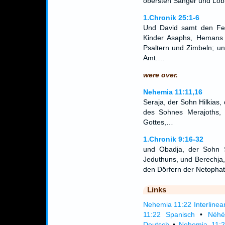
obersten Sänger und Lobl
1.Chronik 25:1-6
Und David samt den Fel
Kinder Asaphs, Hemans 
Psaltern und Zimbeln; u
Amt.…
were over.
Nehemia 11:11,16
Seraja, der Sohn Hilkias
des Sohnes Merajoths,
Gottes,…
1.Chronik 9:16-32
und Obadja, der Sohn 
Jeduthuns, und Berechja,
den Dörfern der Netopha
Links
Nehemia 11:22 Interlinea
11:22 Spanisch
•
Néhé
Deutsch
•
Nehemia 11:2