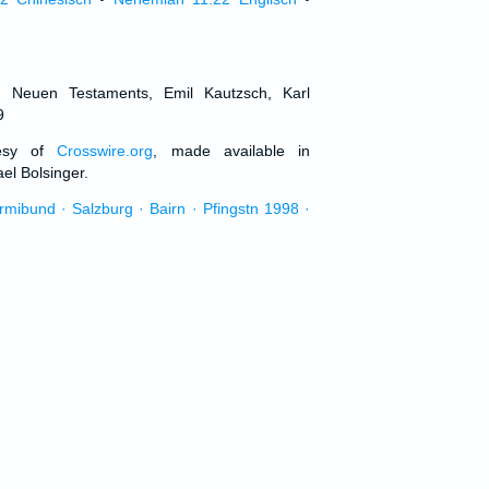
d Neuen Testaments, Emil Kautzsch, Karl
9
tesy of
Crosswire.org
, made available in
el Bolsinger.
urmibund · Salzburg · Bairn · Pfingstn 1998 ·