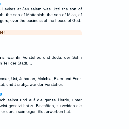
n
e Levites at Jerusalem was Uzzi the son of
h, the son of Mattaniah, the son of Mica, of
ngers, over the business of the house of God.
mer
ris, war ihr Vorsteher, und Juda, der Sohn
 Teil der Stadt.…
asar, Usi, Johanan, Malchia, Elam und Eser.
t, und Jisrahja war der Vorsteher.
8
ch selbst und auf die ganze Herde, unter
eist gesetzt hat zu Bischöfen, zu weiden die
er durch sein eigen Blut erworben hat.