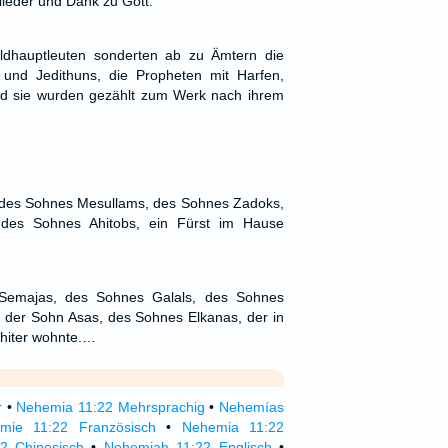
ieder und Dank zu Gott.
dhauptleuten sonderten ab zu Ämtern die
und Jedithuns, die Propheten mit Harfen,
nd sie wurden gezählt zum Werk nach ihrem
, des Sohnes Mesullams, des Sohnes Zadoks,
 des Sohnes Ahitobs, ein Fürst im Hause
Semajas, des Sohnes Galals, des Sohnes
 der Sohn Asas, des Sohnes Elkanas, der in
thiter wohnte.…
r
•
Nehemia 11:22 Mehrsprachig
•
Nehemías
mie 11:22 Französisch
•
Nehemia 11:22
2 Chinesisch
•
Nehemiah 11:22 Englisch
•