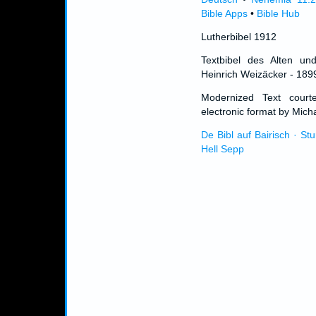
Bible Apps
•
Bible Hub
Lutherbibel 1912
Textbibel des Alten un
Heinrich Weizäcker - 189
Modernized Text cour
electronic format by Micha
De Bibl auf Bairisch · St
Hell Sepp