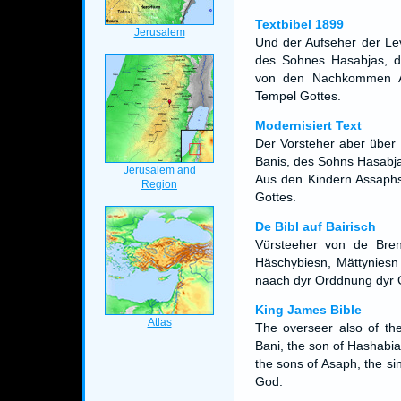
Textbibel 1899
Und der Aufseher der Lev
des Sohnes Hasabjas, d
von den Nachkommen A
Tempel Gottes.
Modernisiert Text
Der Vorsteher aber über 
Banis, des Sohns Hasabj
Aus den Kindern Assaph
Gottes.
De Bibl auf Bairisch
Vürsteeher von de Bre
Häschybiesn, Mättynies
naach dyr Orddnung dyr 
King James Bible
The overseer also of th
Bani, the son of Hashabia
the sons of Asaph, the s
God.