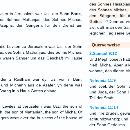
des Sohnes Hasabjas
des Sohnes Michas, 
iten in Jerusalem war Usi, der Sohn Banis,
den Sängern, für 
es Sohnes Mattanjas, des Sohnes Michas,
Gottes.
Denn es wa
23
saphs, den Sängern, für den Dienst am
sie, daß man den Sän
jeglichen Tag seine 
Querverweise
die Leviten zu Jerusalem war Usi, der Sohn
as, des Sohns Mathanjas, des Sohns Michas.
2.Samuel 9:12
s waren Sänger um das Geschäft im Hause
Und Mephiboseth hatt
hieß Micha. Aber al
wohnte, das diente M
nder z Ruslham war dyr Usi von n Bäni,
Nehemia 11:9
n und Michenn aus de Äsäfer, yn dene was
und Joel, der Sohn Si
Gsang in n Haus Gottes oblaag.
und Juda, der Sohn 
Teil der Stadt.
e Levites at Jerusalem
was
Uzzi the son of
Nehemia 11:14
h, the son of Mattaniah, the son of Micha. Of
und ihre Brüder, gewa
ingers
were
over the business of the house of
achtundzwanzig; und i
der Sohn Gedolims.