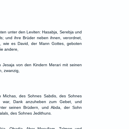
ten unter den Leviten: Hasabja, Serebja und
s; und ihre Brüder neben ihnen, verordnet,
, wie es David, der Mann Gottes, geboten
ie andere,
 Jesaja von den Kindern Merari mit seinen
, zwanzig,
n Michas, des Sohnes Sabdis, des Sohnes
t war, Dank anzuheben zum Gebet, und
nter seinen Brüdern, und Abda, der Sohn
als, des Sohnes Jedithuns.
ukja, Obadja. Aber Mesullam, Talmon und