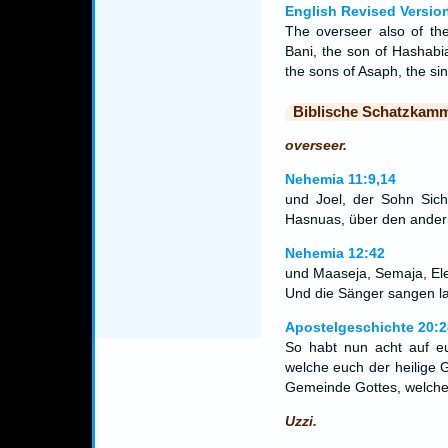
English Revised Versio
The overseer also of th
Bani, the son of Hashabia
the sons of Asaph, the si
Biblische Schatzkam
overseer.
Nehemia 11:9,14
und Joel, der Sohn Sich
Hasnuas, über den andern
Nehemia 12:42
und Maaseja, Semaja, Ele
Und die Sänger sangen lau
Apostelgeschichte 20:2
So habt nun acht auf eu
welche euch der heilige G
Gemeinde Gottes, welche 
Uzzi.