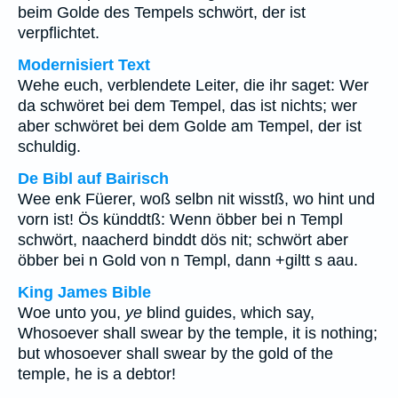
beim Golde des Tempels schwört, der ist
verpflichtet.
Modernisiert Text
Wehe euch, verblendete Leiter, die ihr saget: Wer
da schwöret bei dem Tempel, das ist nichts; wer
aber schwöret bei dem Golde am Tempel, der ist
schuldig.
De Bibl auf Bairisch
Wee enk Füerer, woß selbn nit wisstß, wo hint und
vorn ist! Ös künddtß: Wenn öbber bei n Templ
schwört, naacherd binddt dös nit; schwört aber
öbber bei n Gold von n Templ, dann +giltt s aau.
King James Bible
Woe unto you,
ye
blind guides, which say,
Whosoever shall swear by the temple, it is nothing;
but whosoever shall swear by the gold of the
temple, he is a debtor!