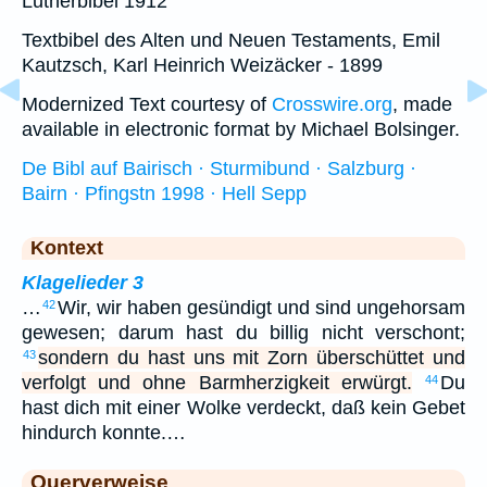
Lutherbibel 1912
Textbibel des Alten und Neuen Testaments, Emil
Kautzsch, Karl Heinrich Weizäcker - 1899
Modernized Text courtesy of
Crosswire.org
, made
available in electronic format by Michael Bolsinger.
De Bibl auf Bairisch · Sturmibund · Salzburg ·
Bairn · Pfingstn 1998 · Hell Sepp
Kontext
Klagelieder 3
…
Wir, wir haben gesündigt und sind ungehorsam
42
gewesen; darum hast du billig nicht verschont;
sondern du hast uns mit Zorn überschüttet und
43
verfolgt und ohne Barmherzigkeit erwürgt.
Du
44
hast dich mit einer Wolke verdeckt, daß kein Gebet
hindurch konnte.…
Querverweise