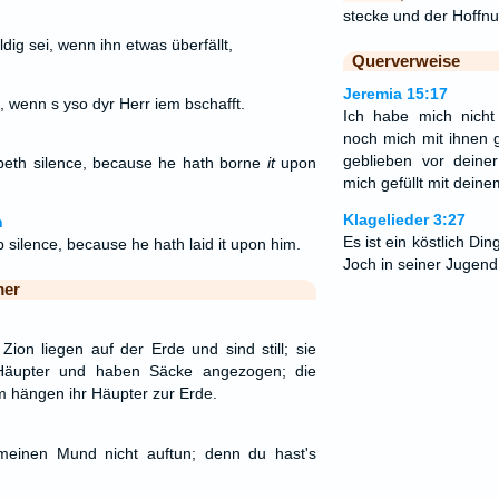
stecke und der Hoffn
dig sei, wenn ihn etwas überfällt,
Querverweise
Jeremia 15:17
, wenn s yso dyr Herr iem bschafft.
Ich habe mich nicht
noch mich mit ihnen g
geblieben vor deine
epeth silence, because he hath borne
it
upon
mich gefüllt mit dein
Klagelieder 3:27
n
Es ist ein köstlich D
 silence, because he hath laid it upon him.
Joch in seiner Jugend
mer
Zion liegen auf der Erde und sind still; sie
 Häupter und haben Säcke angezogen; die
 hängen ihr Häupter zur Erde.
meinen Mund nicht auftun; denn du hast's