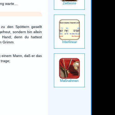
ung warte…
 zu den Spöttern gesellt
efreut, sondern bin allein
r Hand; denn du hattest
em Grimm.
ing einem Mann, daß er das
 trage;