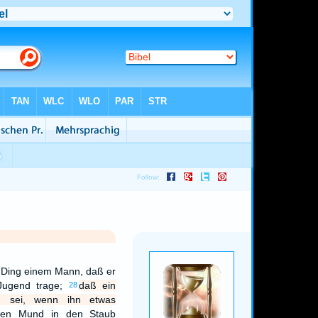
ch Ding einem Mann, daß er
 Jugend trage;
daß ein
28
ig sei, wenn ihn etwas
nen Mund in den Staub