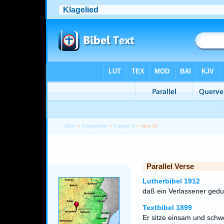
Bibel
>
Klagelieder
>
Kapitel 3
> Vers 28
Parallel Verse
Lutherbibel 1912
daß ein Verlassener gedul
Textbibel 1899
Er sitze einsam und schwei