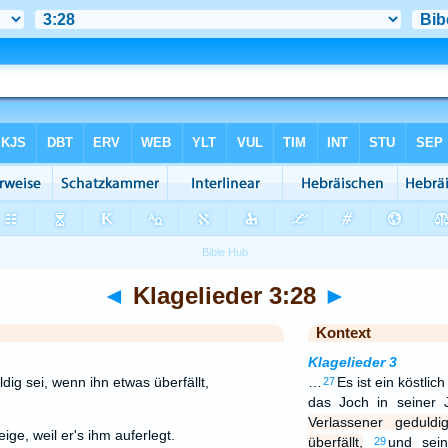
◄
Klagelieder 3:28
►
Kontext
Klagelieder 3
dig sei, wenn ihn etwas überfällt,
…
Es ist ein köstli
27
das Joch in seiner
Verlassener geduld
ge, weil er's ihm auferlegt.
überfällt,
und sei
29