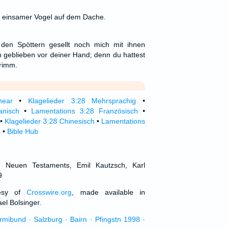
n einsamer Vogel auf dem Dache.
den Spöttern gesellt noch mich mit ihnen
in geblieben vor deiner Hand; denn du hattest
Grimm.
near
•
Klagelieder 3:28 Mehrsprachig
•
anisch
•
Lamentations 3:28 Französisch
•
•
Klagelieder 3:28 Chinesisch
•
Lamentations
s
•
Bible Hub
d Neuen Testaments, Emil Kautzsch, Karl
9
tesy of
Crosswire.org
, made available in
el Bolsinger.
urmibund · Salzburg · Bairn · Pfingstn 1998 ·