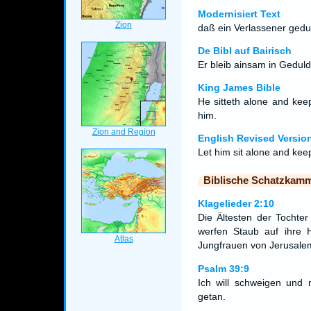
Modernisiert Text
daß ein Verlassener gedul
De Bibl auf Bairisch
Er bleib ainsam in Geduld
King James Bible
He sitteth alone and ke
him.
English Revised Versio
Let him sit alone and keep
Biblische Schatzkam
Klagelieder 2:10
Die Ältesten der Tochter 
werfen Staub auf ihre
Jungfrauen von Jerusalem
Psalm 39:9
Ich will schweigen und 
getan.