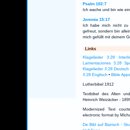
Psalm 102:7
Ich wache und bin wie ei
Jeremia 15:17
Ich habe mich nicht zu 
gefreut, sondern bin alle
mich gefüllt mit deinem 
Links
Klagelieder 3:28 Interli
Lamentaciones 3:28 Sp
Klagelieder 3:28 Deutsch
3:28 Englisch
•
Bible App
Lutherbibel 1912
Textbibel des Alten un
Heinrich Weizäcker - 189
Modernized Text cour
electronic format by Micha
De Bibl auf Bairisch · St