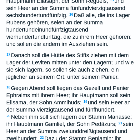
Hauptmann Eliasaph, der Sohn Reguels;
und
15
sein Heer an der Summa fünfundvierzigtausend
sechshundertundfünfzig.
Daß alle, die ins Lager
16
Rubens gehören, seien an der Summa
hundertundeinundfünfzigtausend
vierhundertundfünfzig, die zu ihrem Heer gehören;
und sollen die andern im Ausziehen sein.
Danach soll die Hütte des Stifts ziehen mit dem
17
Lager der Leviten mitten unter den Lagern; und wie
sie sich lagern, so sollen sie auch ziehen, ein
jeglicher an seinem Ort; unter seinem Panier.
Gegen Abend soll liegen das Gezelt und Panier
18
Ephraims mit ihrem Heer; ihr Hauptmann soll sein
Elisama, der Sohn Ammihuds;
und sein Heer an
19
der Summa vierzigtausend und fünfhundert.
Neben ihm soll sich lagern der Stamm Manasse;
20
ihr Hauptmann Gamliel, der Sohn Pedäzurs;
sein
21
Heer an der Summa zweiunddreißigtausend und
zweihundert.
Dazu der Stamm Benjamin; ihr
22