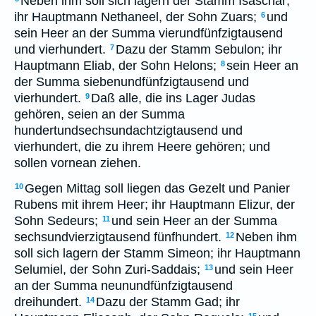
Neben ihm soll sich lagern der Stamm Isaschar;
ihr Hauptmann Nethaneel, der Sohn Zuars;
und
6
sein Heer an der Summa vierundfünfzigtausend
und vierhundert.
Dazu der Stamm Sebulon; ihr
7
Hauptmann Eliab, der Sohn Helons;
sein Heer an
8
der Summa siebenundfünfzigtausend und
vierhundert.
Daß alle, die ins Lager Judas
9
gehören, seien an der Summa
hundertundsechsundachtzigtausend und
vierhundert, die zu ihrem Heere gehören; und
sollen vornean ziehen.
Gegen Mittag soll liegen das Gezelt und Panier
10
Rubens mit ihrem Heer; ihr Hauptmann Elizur, der
Sohn Sedeurs;
und sein Heer an der Summa
11
sechsundvierzigtausend fünfhundert.
Neben ihm
12
soll sich lagern der Stamm Simeon; ihr Hauptmann
Selumiel, der Sohn Zuri-Saddais;
und sein Heer
13
an der Summa neunundfünfzigtausend
dreihundert.
Dazu der Stamm Gad; ihr
14