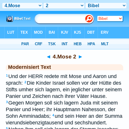
Bibel
>
MOD
> 4.Mose 2
◄
4.Mose 2
►
Modernisiert Text
Und der HERR redete mit Mose und Aaron und
1
sprach:
Die Kinder Israel sollen vor der Hütte des
2
Stifts umher sich lagern, ein jeglicher unter seinem
Panier und Zeichen nach ihrer Väter Hause.
Gegen Morgen soll sich lagern Juda mit seinem
3
Panier und Heer; ihr Hauptmann Nahesson, der
Sohn Amminadabs;
und sein Heer an der Summa
4
vierundsiebenzigtausend und sechshundert.
5