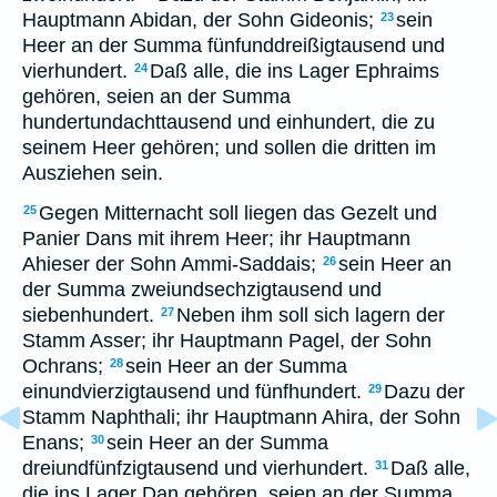
Hauptmann Abidan, der Sohn Gideonis;
sein
23
Heer an der Summa fünfunddreißigtausend und
vierhundert.
Daß alle, die ins Lager Ephraims
24
gehören, seien an der Summa
hundertundachttausend und einhundert, die zu
seinem Heer gehören; und sollen die dritten im
Ausziehen sein.
Gegen Mitternacht soll liegen das Gezelt und
25
Panier Dans mit ihrem Heer; ihr Hauptmann
Ahieser der Sohn Ammi-Saddais;
sein Heer an
26
der Summa zweiundsechzigtausend und
siebenhundert.
Neben ihm soll sich lagern der
27
Stamm Asser; ihr Hauptmann Pagel, der Sohn
Ochrans;
sein Heer an der Summa
28
einundvierzigtausend und fünfhundert.
Dazu der
29
Stamm Naphthali; ihr Hauptmann Ahira, der Sohn
Enans;
sein Heer an der Summa
30
dreiundfünfzigtausend und vierhundert.
Daß alle,
31
die ins Lager Dan gehören, seien an der Summa