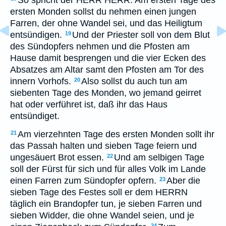
So spricht der HERR HERR: Am ersten Tage des
ersten Monden sollst du nehmen einen jungen
Farren, der ohne Wandel sei, und das Heiligtum
entsündigen.
Und der Priester soll von dem Blut
19
des Sündopfers nehmen und die Pfosten am
Hause damit besprengen und die vier Ecken des
Absatzes am Altar samt den Pfosten am Tor des
innern Vorhofs.
Also sollst du auch tun am
20
siebenten Tage des Monden, wo jemand geirret
hat oder verführet ist, daß ihr das Haus
entsündiget.
Am vierzehnten Tage des ersten Monden sollt ihr
21
das Passah halten und sieben Tage feiern und
ungesäuert Brot essen.
Und am selbigen Tage
22
soll der Fürst für sich und für alles Volk im Lande
einen Farren zum Sündopfer opfern.
Aber die
23
sieben Tage des Festes soll er dem HERRN
täglich ein Brandopfer tun, je sieben Farren und
sieben Widder, die ohne Wandel seien, und je
24