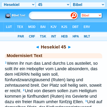
Bibel
>
MOD
> Hesekiel 45
◄
Hesekiel 45
►
Modernisiert Text
Wenn ihr nun das Land durchs Los austeilet, so
1
sollt ihr ein Hebopfer vom Lande absondern, das
dem HERRN heilig sein soll,
fünfundzwanzigtausend (Ruten) lang und
zehntausend breit. Der Platz soll heilig sein, soweit
er reicht.
Und von diesem sollen zum Heiligtum
2
kommen je fünfhundert (Ruten) ins Gevierte und
dazu ein freier Raum umher fünfzig Ellen.
Und auf
3