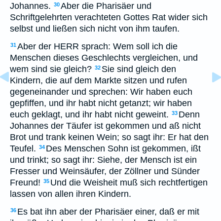
Johannes.
Aber die Pharisäer und
30
Schriftgelehrten verachteten Gottes Rat wider sich
selbst und ließen sich nicht von ihm taufen.
Aber der HERR sprach: Wem soll ich die
31
Menschen dieses Geschlechts vergleichen, und
wem sind sie gleich?
Sie sind gleich den
32
Kindern, die auf dem Markte sitzen und rufen
gegeneinander und sprechen: Wir haben euch
gepfiffen, und ihr habt nicht getanzt; wir haben
euch geklagt, und ihr habt nicht geweint.
Denn
33
Johannes der Täufer ist gekommen und aß nicht
Brot und trank keinen Wein; so sagt ihr: Er hat den
Teufel.
Des Menschen Sohn ist gekommen, ißt
34
und trinkt; so sagt ihr: Siehe, der Mensch ist ein
Fresser und Weinsäufer, der Zöllner und Sünder
Freund!
Und die Weisheit muß sich rechtfertigen
35
lassen von allen ihren Kindern.
Es bat ihn aber der Pharisäer einer, daß er mit
36