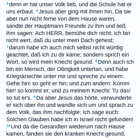
denn er hat unser Volk lieb, und die Schule hat er
5
uns erbaut.
Jesus aber ging mit ihnen hin. Da sie
6
aber nun nicht ferne von dem Hause waren,
sandte der Hauptmann Freunde zu ihm und ließ
ihm sagen: Ach HERR, bemühe dich nicht; ich bin
nicht wert, daß du unter mein Dach gehest;
darum habe ich auch mich selbst nicht würdig
7
geachtet, daß ich zu dir käme; sondern sprich ein
Wort, so wird mein Knecht gesund.
Denn auch ich
8
bin ein Mensch, der Obrigkeit untertan, und habe
Kriegsknechte unter mir und spreche zu einem:
Gehe hin! so geht er hin; und zum andern: Komm
her! so kommt er; und zu meinem Knecht: Tu das!
so tut er's.
Da aber Jesus das hörte, verwunderte
9
er sich über ihn und wandte sich um und sprach zu
dem Volk, das ihm nachfolgte: Ich sage euch:
Solchen Glauben habe ich in Israel nicht gefunden!
Und da die Gesandten wiederum nach Hause
10
kamen, fanden sie den kranken Knecht gesund.