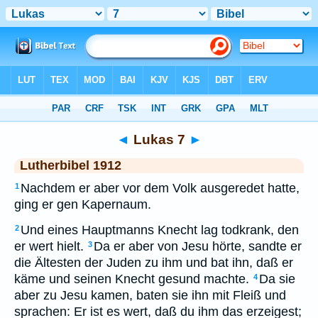
Bibel
>
LUT
> Lukas 7
◄
Lukas 7
►
Lutherbibel 1912
Nachdem er aber vor dem Volk ausgeredet hatte,
1
ging er gen Kapernaum.
Und eines Hauptmanns Knecht lag todkrank, den
2
er wert hielt.
Da er aber von Jesu hörte, sandte er
3
die Ältesten der Juden zu ihm und bat ihn, daß er
käme und seinen Knecht gesund machte.
Da sie
4
aber zu Jesu kamen, baten sie ihn mit Fleiß und
sprachen: Er ist es wert, daß du ihm das erzeigest;