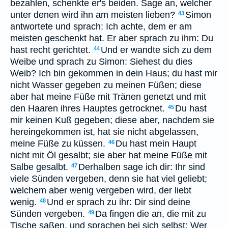
bezahlen, schenkte er's beiden. Sage an, welcher
unter denen wird ihn am meisten lieben?
Simon
43
antwortete und sprach: Ich achte, dem er am
meisten geschenkt hat. Er aber sprach zu ihm: Du
hast recht gerichtet.
Und er wandte sich zu dem
44
Weibe und sprach zu Simon: Siehest du dies
Weib? Ich bin gekommen in dein Haus; du hast mir
nicht Wasser gegeben zu meinen Füßen; diese
aber hat meine Füße mit Tränen genetzt und mit
den Haaren ihres Hauptes getrocknet.
Du hast
45
mir keinen Kuß gegeben; diese aber, nachdem sie
hereingekommen ist, hat sie nicht abgelassen,
meine Füße zu küssen.
Du hast mein Haupt
46
nicht mit Öl gesalbt; sie aber hat meine Füße mit
Salbe gesalbt.
Derhalben sage ich dir: Ihr sind
47
viele Sünden vergeben, denn sie hat viel geliebt;
welchem aber wenig vergeben wird, der liebt
wenig.
Und er sprach zu ihr: Dir sind deine
48
Sünden vergeben.
Da fingen die an, die mit zu
49
Tische saßen, und sprachen bei sich selbst: Wer