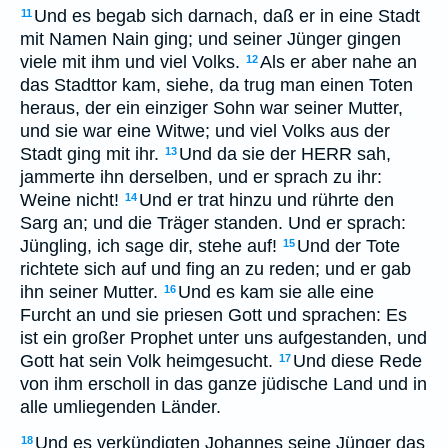
Und es begab sich darnach, daß er in eine Stadt
11
mit Namen Nain ging; und seiner Jünger gingen
viele mit ihm und viel Volks.
Als er aber nahe an
12
das Stadttor kam, siehe, da trug man einen Toten
heraus, der ein einziger Sohn war seiner Mutter,
und sie war eine Witwe; und viel Volks aus der
Stadt ging mit ihr.
Und da sie der HERR sah,
13
jammerte ihn derselben, und er sprach zu ihr:
Weine nicht!
Und er trat hinzu und rührte den
14
Sarg an; und die Träger standen. Und er sprach:
Jüngling, ich sage dir, stehe auf!
Und der Tote
15
richtete sich auf und fing an zu reden; und er gab
ihn seiner Mutter.
Und es kam sie alle eine
16
Furcht an und sie priesen Gott und sprachen: Es
ist ein großer Prophet unter uns aufgestanden, und
Gott hat sein Volk heimgesucht.
Und diese Rede
17
von ihm erscholl in das ganze jüdische Land und in
alle umliegenden Länder.
Und es verkündigten Johannes seine Jünger das
18