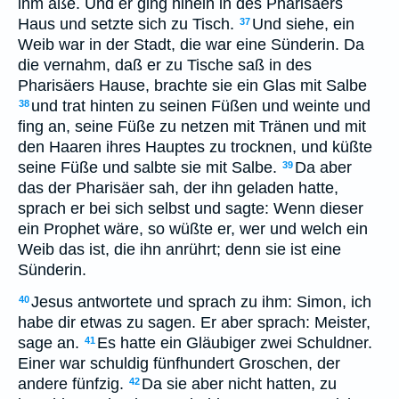
ihm äße. Und er ging hinein in des Pharisäers
Haus und setzte sich zu Tisch.
Und siehe, ein
37
Weib war in der Stadt, die war eine Sünderin. Da
die vernahm, daß er zu Tische saß in des
Pharisäers Hause, brachte sie ein Glas mit Salbe
und trat hinten zu seinen Füßen und weinte und
38
fing an, seine Füße zu netzen mit Tränen und mit
den Haaren ihres Hauptes zu trocknen, und küßte
seine Füße und salbte sie mit Salbe.
Da aber
39
das der Pharisäer sah, der ihn geladen hatte,
sprach er bei sich selbst und sagte: Wenn dieser
ein Prophet wäre, so wüßte er, wer und welch ein
Weib das ist, die ihn anrührt; denn sie ist eine
Sünderin.
Jesus antwortete und sprach zu ihm: Simon, ich
40
habe dir etwas zu sagen. Er aber sprach: Meister,
sage an.
Es hatte ein Gläubiger zwei Schuldner.
41
Einer war schuldig fünfhundert Groschen, der
andere fünfzig.
Da sie aber nicht hatten, zu
42