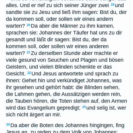
alles. Und er rief zu sich seiner Jünger zwei
und
19
sandte sie zu Jesu und ließ ihm sagen: Bist du, der
da kommen soll, oder sollen wir eines andern
warten?
Da aber die Männer zu ihm kamen,
20
sprachen sie: Johannes der Täufer hat uns zu dir
gesandt und läßt dir sagen: Bist du, der da
kommen soll, oder sollen wir eines anderen
warten?
Zu derselben Stunde aber machte er
21
viele gesund von Seuchen und Plagen und bösen
Geistern, und vielen Blinden schenkte er das
Gesicht.
Und Jesus antwortete und sprach zu
22
ihnen: Gehet hin und verkündiget Johannes, was
ihr gesehen und gehört habt: die Blinden sehen,
die Lahmen gehen, die Aussätzigen werden rein,
die Tauben hören, die Toten stehen auf, den Armen
wird das Evangelium gepredigt;
und selig ist, wer
23
sich nicht ärgert an mir.
Da aber die Boten des Johannes hingingen, fing
24
Jesus an, zu reden zu dem Volk von Johannes: