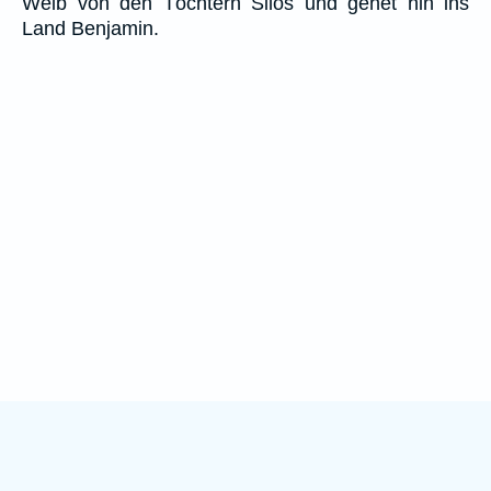
Weib von den Töchtern Silos und gehet hin ins
Land Benjamin.