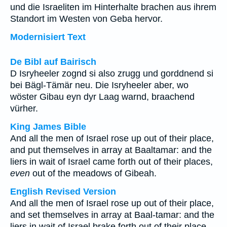
und die Israeliten im Hinterhalte brachen aus ihrem
Standort im Westen von Geba hervor.
Modernisiert Text
De Bibl auf Bairisch
D Isryheeler zognd si also zrugg und gorddnend si
bei Bägl-Tämär neu. Die Isryheeler aber, wo
wöster Gibau eyn dyr Laag warnd, braachend
vürher.
King James Bible
And all the men of Israel rose up out of their place,
and put themselves in array at Baaltamar: and the
liers in wait of Israel came forth out of their places,
even
out of the meadows of Gibeah.
English Revised Version
And all the men of Israel rose up out of their place,
and set themselves in array at Baal-tamar: and the
liers in wait of Israel brake forth out of their place,