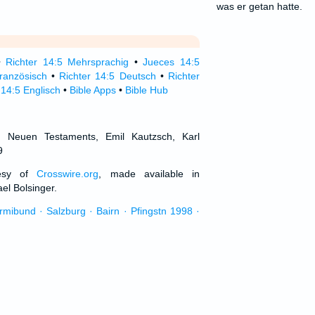
was er getan hatte.
•
Richter 14:5 Mehrsprachig
•
Jueces 14:5
ranzösisch
•
Richter 14:5 Deutsch
•
Richter
14:5 Englisch
•
Bible Apps
•
Bible Hub
d Neuen Testaments, Emil Kautzsch, Karl
9
tesy of
Crosswire.org
, made available in
el Bolsinger.
urmibund · Salzburg · Bairn · Pfingstn 1998 ·