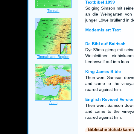
Textbibel 1899
So ging Simson mit seine
an die Weingärten von T
junger Löwe brüllend in 
Modernisiert Text
De Bibl auf Bairisch
Dyr Säms gieng mit seine
Weinleittnen einhinkaa
Leebnwelf auf iem loos.
King James Bible
Then went Samson down, 
and came to the vineyar
roared against him.
English Revised Versio
Then went Samson down, 
and came to the vineya
roared against him.
Biblische Schatzkam