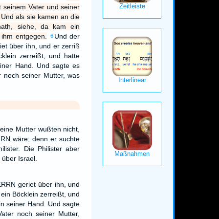
t seinem Vater und seiner
 Und als sie kamen an die
ath, siehe, da kam ein
 ihm entgegen.
Und der
6
t über ihn, und er zerriß
klein zerreißt, und hatte
einer Hand. Und sagte es
r noch seiner Mutter, was
eine Mutter wußten nicht,
RN wäre; denn er suchte
lister. Die Philister aber
 über Israel.
RRN geriet über ihn, und
 ein Böcklein zerreißt, und
 in seiner Hand. Und sagte
ater noch seiner Mutter,