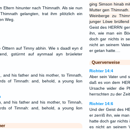
ging Simson hinab mi
n Eltern hinunter nach Thimnath. Als sie nun
Mutter gen Thimnath.
himnath gelangten, trat ihm plötzlich ein
Weinberge zu Thimn
den Weg.
junger Löwe brüllend
Geist des HERRN gerie
ihn, wie man ein Böc
doch gar nichts in s
nicht an seinem Vate
 Ölttern auf Timny abhin. Wie s daadl eyn d
er getan hatte.…
mend, gstürmt auf aynmaal ayn brüeleter
Querverweise
Richter 14:4
and his father and his mother, to Timnath,
Aber sein Vater und s
ds of Timnath: and, behold, a young lion
daß es von dem HER
Ursache wider die Phi
herrschten zu der Zeit
n
and his father and his mother, to Timnah,
Richter 14:6
rds of Timnah: and, behold, a young lion
Und der Geist des HE
er zerriß ihn, wie man
hatte doch gar nichts
mer
es nicht an seinem V