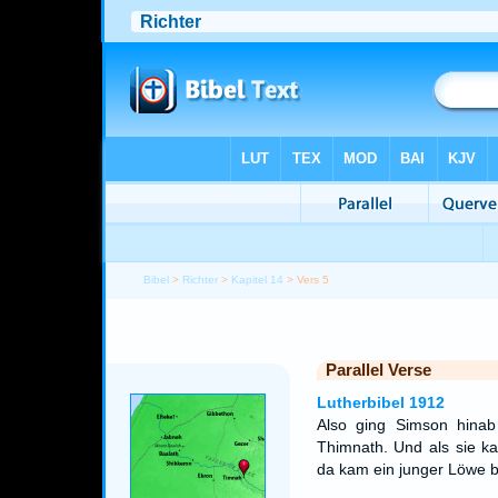
Bibel
>
Richter
>
Kapitel 14
> Vers 5
Parallel Verse
Lutherbibel 1912
Also ging Simson hinab
Thimnath. Und als sie k
da kam ein junger Löwe b