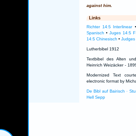
against him.
Links
Richter 14:5 Interlinear
Spanisch
•
Juges 14:5 F
14:5 Chinesisch
•
Judges 
Lutherbibel 1912
Textbibel des Alten un
Heinrich Weizäcker - 189
Modernized Text cour
electronic format by Micha
De Bibl auf Bairisch · St
Hell Sepp