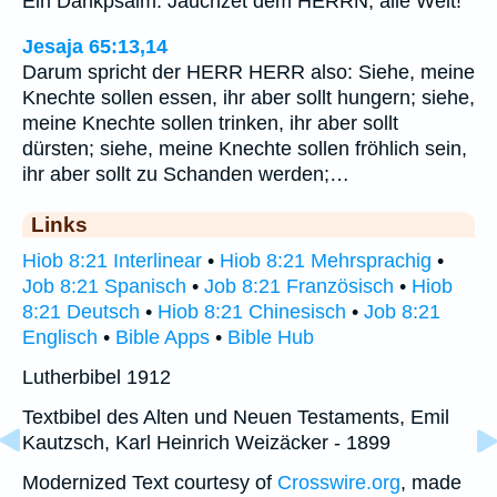
Ein Dankpsalm. Jauchzet dem HERRN, alle Welt!
Jesaja 65:13,14
Darum spricht der HERR HERR also: Siehe, meine
Knechte sollen essen, ihr aber sollt hungern; siehe,
meine Knechte sollen trinken, ihr aber sollt
dürsten; siehe, meine Knechte sollen fröhlich sein,
ihr aber sollt zu Schanden werden;…
Links
Hiob 8:21 Interlinear
•
Hiob 8:21 Mehrsprachig
•
Job 8:21 Spanisch
•
Job 8:21 Französisch
•
Hiob
8:21 Deutsch
•
Hiob 8:21 Chinesisch
•
Job 8:21
Englisch
•
Bible Apps
•
Bible Hub
Lutherbibel 1912
Textbibel des Alten und Neuen Testaments, Emil
Kautzsch, Karl Heinrich Weizäcker - 1899
Modernized Text courtesy of
Crosswire.org
, made