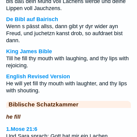
bis daß dein Mund voll Lachens werde und deine
Lippen voll Jauchzens.
De Bibl auf Bairisch
Wenn s pässt allss, dann gibt yr dyr wider ayn
Freud, und juchetzn kanst drob, so aufdraet bist
dann.
King James Bible
Till he fill thy mouth with laughing, and thy lips with
rejoicing.
English Revised Version
He will yet fill thy mouth with laughter, and thy lips
with shouting.
Biblische Schatzkammer
he fill
1.Mose 21:6
Und Sara sprach: Gott hat mir ein Lachen