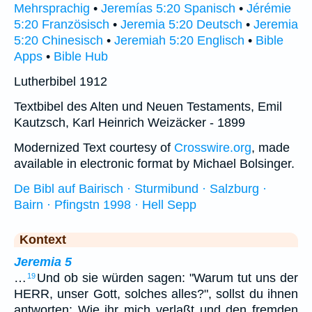
Mehrsprachig
•
Jeremías 5:20 Spanisch
•
Jérémie
5:20 Französisch
•
Jeremia 5:20 Deutsch
•
Jeremia
5:20 Chinesisch
•
Jeremiah 5:20 Englisch
•
Bible
Apps
•
Bible Hub
Lutherbibel 1912
Textbibel des Alten und Neuen Testaments, Emil
Kautzsch, Karl Heinrich Weizäcker - 1899
Modernized Text courtesy of
Crosswire.org
, made
available in electronic format by Michael Bolsinger.
De Bibl auf Bairisch · Sturmibund · Salzburg ·
Bairn · Pfingstn 1998 · Hell Sepp
Kontext
Jeremia 5
…
Und ob sie würden sagen: "Warum tut uns der
19
HERR, unser Gott, solches alles?", sollst du ihnen
antworten: Wie ihr mich verlaßt und den fremden