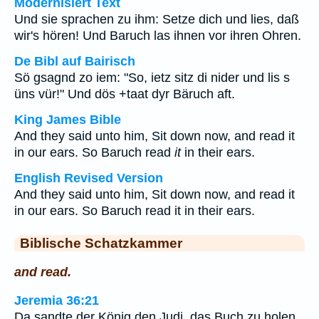
Modernisiert Text
Und sie sprachen zu ihm: Setze dich und lies, daß
wir's hören! Und Baruch las ihnen vor ihren Ohren.
De Bibl auf Bairisch
Sö gsagnd zo iem: "So, ietz sitz di nider und lis s
üns vür!" Und dös +taat dyr Bäruch aft.
King James Bible
And they said unto him, Sit down now, and read it
in our ears. So Baruch read
it
in their ears.
English Revised Version
And they said unto him, Sit down now, and read it
in our ears. So Baruch read it in their ears.
Biblische Schatzkammer
and read.
Jeremia 36:21
Da sandte der König den Judi, das Buch zu holen.