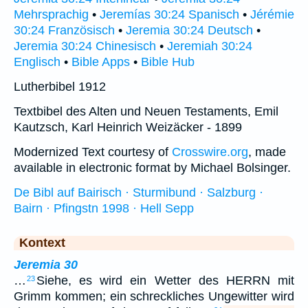
Mehrsprachig
•
Jeremías 30:24 Spanisch
•
Jérémie
30:24 Französisch
•
Jeremia 30:24 Deutsch
•
Jeremia 30:24 Chinesisch
•
Jeremiah 30:24
Englisch
•
Bible Apps
•
Bible Hub
Lutherbibel 1912
Textbibel des Alten und Neuen Testaments, Emil
Kautzsch, Karl Heinrich Weizäcker - 1899
Modernized Text courtesy of
Crosswire.org
, made
available in electronic format by Michael Bolsinger.
De Bibl auf Bairisch · Sturmibund · Salzburg ·
Bairn · Pfingstn 1998 · Hell Sepp
Kontext
Jeremia 30
…
Siehe, es wird ein Wetter des HERRN mit
23
Grimm kommen; ein schreckliches Ungewitter wird