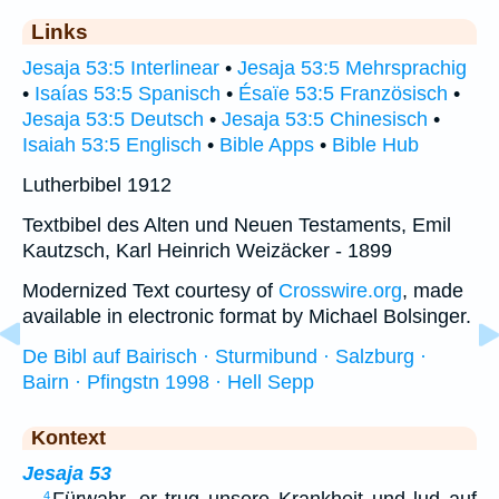
Links
Jesaja 53:5 Interlinear
•
Jesaja 53:5 Mehrsprachig
•
Isaías 53:5 Spanisch
•
Ésaïe 53:5 Französisch
•
Jesaja 53:5 Deutsch
•
Jesaja 53:5 Chinesisch
•
Isaiah 53:5 Englisch
•
Bible Apps
•
Bible Hub
Lutherbibel 1912
Textbibel des Alten und Neuen Testaments, Emil
Kautzsch, Karl Heinrich Weizäcker - 1899
Modernized Text courtesy of
Crosswire.org
, made
available in electronic format by Michael Bolsinger.
De Bibl auf Bairisch · Sturmibund · Salzburg ·
Bairn · Pfingstn 1998 · Hell Sepp
Kontext
Jesaja 53
…
Fürwahr, er trug unsere Krankheit und lud auf
4