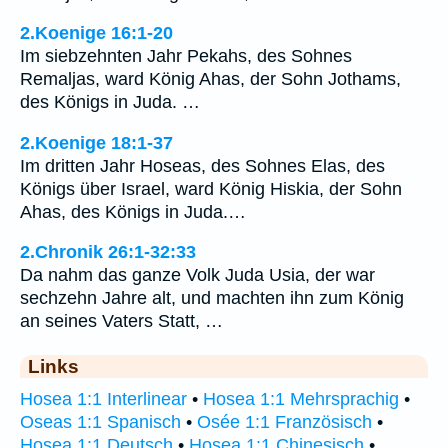
2.Koenige 16:1-20
Im siebzehnten Jahr Pekahs, des Sohnes
Remaljas, ward König Ahas, der Sohn Jothams,
des Königs in Juda. …
2.Koenige 18:1-37
Im dritten Jahr Hoseas, des Sohnes Elas, des
Königs über Israel, ward König Hiskia, der Sohn
Ahas, des Königs in Juda.…
2.Chronik 26:1-32:33
Da nahm das ganze Volk Juda Usia, der war
sechzehn Jahre alt, und machten ihn zum König
an seines Vaters Statt, …
Links
Hosea 1:1 Interlinear
•
Hosea 1:1 Mehrsprachig
•
Oseas 1:1 Spanisch
•
Osée 1:1 Französisch
•
Hosea 1:1 Deutsch
•
Hosea 1:1 Chinesisch
•