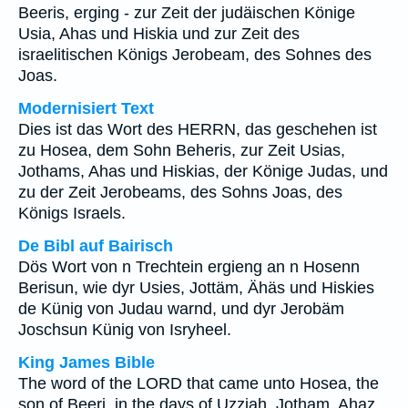
Beeris, erging - zur Zeit der judäischen Könige
Usia, Ahas und Hiskia und zur Zeit des
israelitischen Königs Jerobeam, des Sohnes des
Joas.
Modernisiert Text
Dies ist das Wort des HERRN, das geschehen ist
zu Hosea, dem Sohn Beheris, zur Zeit Usias,
Jothams, Ahas und Hiskias, der Könige Judas, und
zu der Zeit Jerobeams, des Sohns Joas, des
Königs Israels.
De Bibl auf Bairisch
Dös Wort von n Trechtein ergieng an n Hosenn
Berisun, wie dyr Usies, Jottäm, Ähäs und Hiskies
de Künig von Judau warnd, und dyr Jerobäm
Joschsun Künig von Isryheel.
King James Bible
The word of the LORD that came unto Hosea, the
son of Beeri, in the days of Uzziah, Jotham, Ahaz,