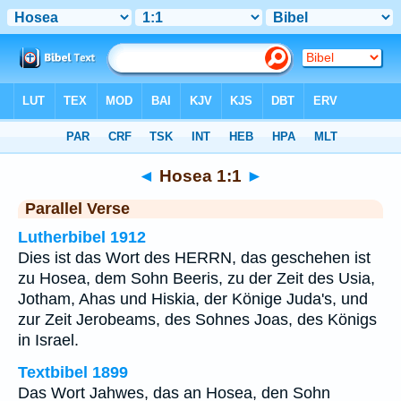
Bibel
>
Hosea
>
Kapitel 1
> Vers 1
◄
Hosea 1:1
►
Parallel Verse
Lutherbibel 1912
Dies ist das Wort des HERRN, das geschehen ist
zu Hosea, dem Sohn Beeris, zu der Zeit des Usia,
Jotham, Ahas und Hiskia, der Könige Juda's, und
zur Zeit Jerobeams, des Sohnes Joas, des Königs
in Israel.
Textbibel 1899
Das Wort Jahwes, das an Hosea, den Sohn