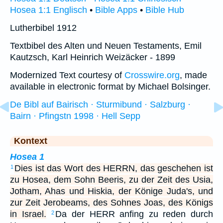
Hosea 1:1 Englisch
•
Bible Apps
•
Bible Hub
Lutherbibel 1912
Textbibel des Alten und Neuen Testaments, Emil
Kautzsch, Karl Heinrich Weizäcker - 1899
Modernized Text courtesy of
Crosswire.org
, made
available in electronic format by Michael Bolsinger.
De Bibl auf Bairisch · Sturmibund · Salzburg ·
Bairn · Pfingstn 1998 · Hell Sepp
Kontext
Hosea 1
Dies ist das Wort des HERRN, das geschehen ist
1
zu Hosea, dem Sohn Beeris, zu der Zeit des Usia,
Jotham, Ahas und Hiskia, der Könige Juda's, und
zur Zeit Jerobeams, des Sohnes Joas, des Königs
in Israel.
Da der HERR anfing zu reden durch
2