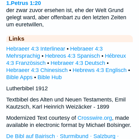
1.Petrus 1:20
der zwar zuvor ersehen ist, ehe der Welt Grund
gelegt ward, aber offenbart zu den letzten Zeiten
um euretwillen,
Links
Hebraeer 4:3 Interlinear
•
Hebraeer 4:3
Mehrsprachig
•
Hebreos 4:3 Spanisch
•
Hébreux
4:3 Französisch
•
Hebraeer 4:3 Deutsch
•
Hebraeer 4:3 Chinesisch
•
Hebrews 4:3 Englisch
•
Bible Apps
•
Bible Hub
Lutherbibel 1912
Textbibel des Alten und Neuen Testaments, Emil
Kautzsch, Karl Heinrich Weizäcker - 1899
Modernized Text courtesy of
Crosswire.org
, made
available in electronic format by Michael Bolsinger.
De Bibl auf Bairisch · Sturmibund · Salzburg ·