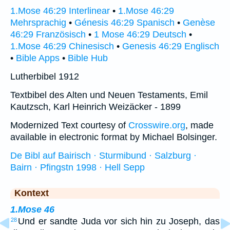
1.Mose 46:29 Interlinear
•
1.Mose 46:29
Mehrsprachig
•
Génesis 46:29 Spanisch
•
Genèse
46:29 Französisch
•
1 Mose 46:29 Deutsch
•
1.Mose 46:29 Chinesisch
•
Genesis 46:29 Englisch
•
Bible Apps
•
Bible Hub
Lutherbibel 1912
Textbibel des Alten und Neuen Testaments, Emil
Kautzsch, Karl Heinrich Weizäcker - 1899
Modernized Text courtesy of
Crosswire.org
, made
available in electronic format by Michael Bolsinger.
De Bibl auf Bairisch · Sturmibund · Salzburg ·
Bairn · Pfingstn 1998 · Hell Sepp
Kontext
1.Mose 46
Und er sandte Juda vor sich hin zu Joseph, das
28