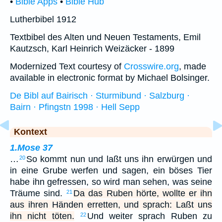
•
Bible Apps
•
Bible Hub
Lutherbibel 1912
Textbibel des Alten und Neuen Testaments, Emil
Kautzsch, Karl Heinrich Weizäcker - 1899
Modernized Text courtesy of
Crosswire.org
, made
available in electronic format by Michael Bolsinger.
De Bibl auf Bairisch · Sturmibund · Salzburg ·
Bairn · Pfingstn 1998 · Hell Sepp
Kontext
1.Mose 37
…
So kommt nun und laßt uns ihn erwürgen und
20
in eine Grube werfen und sagen, ein böses Tier
habe ihn gefressen, so wird man sehen, was seine
Träume sind.
Da das Ruben hörte, wollte er ihn
21
aus ihren Händen erretten, und sprach: Laßt uns
ihn nicht töten.
Und weiter sprach Ruben zu
22