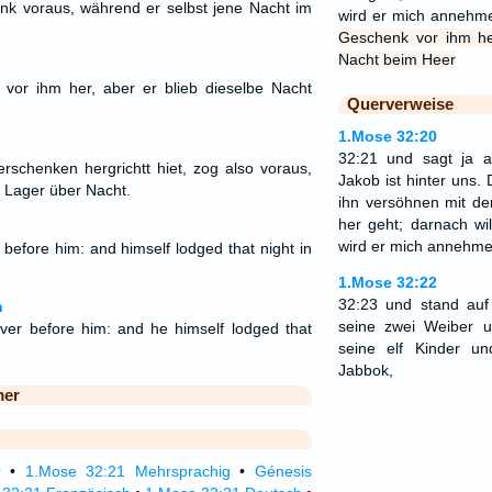
nk voraus, während er selbst jene Nacht im
wird er mich annehm
Geschenk vor ihm her
Nacht beim Heer
vor ihm her, aber er blieb dieselbe Nacht
Querverweise
1.Mose 32:20
32:21 und sagt ja a
schenken hergrichtt hiet, zog also voraus,
Jakob ist hinter uns. 
n Lager über Nacht.
ihn versöhnen mit d
her geht; darnach will
wird er mich annehme
before him: and himself lodged that night in
1.Mose 32:22
32:23 und stand au
n
seine zwei Weiber 
ver before him: and he himself lodged that
seine elf Kinder u
Jabbok,
mer
r
•
1.Mose 32:21 Mehrsprachig
•
Génesis