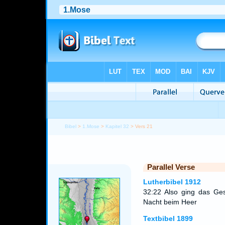
Bibel
>
1.Mose
>
Kapitel 32
> Vers 21
Parallel Verse
Lutherbibel 1912
32:22 Also ging das Ges
Nacht beim Heer
Textbibel 1899