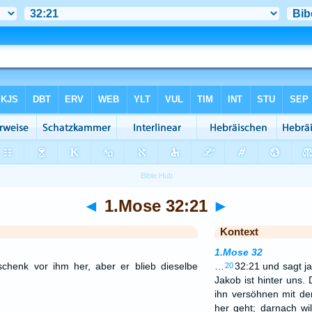
◄
1.Mose 32:21
►
Kontext
1.Mose 32
chenk vor ihm her, aber er blieb dieselbe
…
32:21 und sagt j
20
Jakob ist hinter uns. 
ihn versöhnen mit d
her geht; darnach will