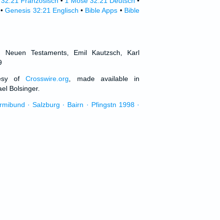
32:21 Französisch
•
1 Mose 32:21 Deutsch
•
•
Genesis 32:21 Englisch
•
Bible Apps
•
Bible
d Neuen Testaments, Emil Kautzsch, Karl
9
tesy of
Crosswire.org
, made available in
el Bolsinger.
urmibund · Salzburg · Bairn · Pfingstn 1998 ·