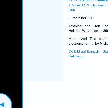
32:21 Spanisch
•
Genèse 
1.Mose 32:21 Chinesisch
Hub
Lutherbibel 1912
Textbibel des Alten un
Heinrich Weizäcker - 189
Modernized Text cour
electronic format by Micha
De Bibl auf Bairisch · St
Hell Sepp