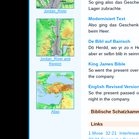
So ging also das Gesche
Lager zubrachte.
Modernisiert Text
Also ging das Geschenk 
beim Heer.
De Bibl auf Bairisch
Dö Herdd, wo yr zo n Her
aber er selbn blib in sein
King James Bible
So went the present over 
the company.
English Revised Versio
So the present passed o
night in the company.
Biblische Schatzkam
Links
1.Mose 32:21 Interlinea