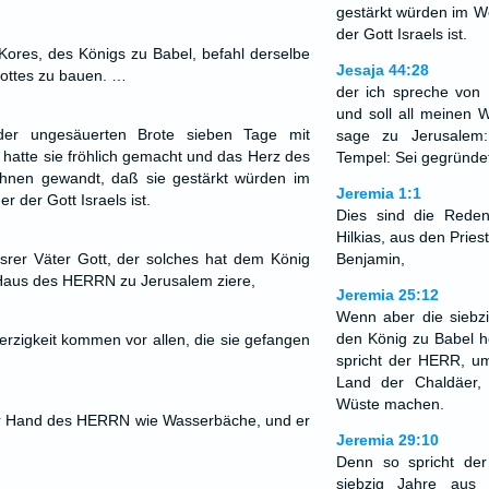
gestärkt würden im W
der Gott Israels ist.
Kores, des Königs zu Babel, befahl derselbe
Jesaja 44:28
ottes zu bauen. …
der ich spreche von 
und soll all meinen 
der ungesäuerten Brote sieben Tage mit
sage zu Jerusalem
atte sie fröhlich gemacht und das Herz des
Tempel: Sei gegründe
ihnen gewandt, daß sie gestärkt würden im
Jeremia 1:1
 der Gott Israels ist.
Dies sind die Rede
Hilkias, aus den Prie
srer Väter Gott, der solches hat dem König
Benjamin,
Haus des HERRN zu Jerusalem ziere,
Jeremia 25:12
Wenn aber die siebzi
den König zu Babel h
erzigkeit kommen vor allen, die sie gefangen
spricht der HERR, um
Land der Chaldäer,
Wüste machen.
der Hand des HERRN wie Wasserbäche, und er
Jeremia 29:10
Denn so spricht d
siebzig Jahre aus 