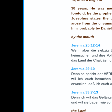
30 years. He was me
foretold, by the prophet
Josephus states the p
arose from the circum
him, probably by Daniel
by the mouth
Jeremia 25:12-14
Wenn aber die siebzig J
heimsuchen und dies Volk
das Land der Chaldäer, 
Jeremia 29:10
Denn so spricht der HERR
will ich euch besuche
erwecken, daß ich euch w
Jeremia 33:7-13
Denn ich will das Gefäng
und will sie bauen wie v
the Lord