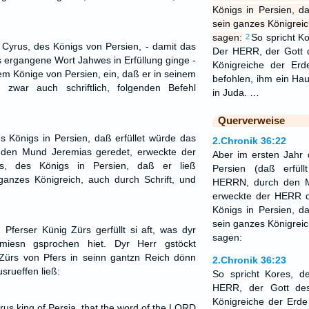
Königs in Persien, d
sein ganzes Königreic
sagen:
So spricht Ko
2
Cyrus, des Königs von Persien, - damit das
Der HERR, der Gott d
ergangene Wort Jahwes in Erfüllung ginge -
Königreiche der Er
 Könige von Persien, ein, daß er in seinem
befohlen, ihm ein Ha
 zwar auch schriftlich, folgenden Befehl
in Juda. …
Querverweise
s Königs in Persien, daß erfüllet würde das
2.Chronik 36:22
den Mund Jeremias geredet, erweckte der
Aber im ersten Jahr 
, des Königs in Persien, daß er ließ
Persien (daß erfü
ganzes Königreich, auch durch Schrift, und
HERRN, durch den M
erweckte der HERR d
Königs in Persien, d
sein ganzes Königreic
Pferser Künig Zürs gerfüllt si aft, was dyr
sagen:
ymiesn gsprochen hiet. Dyr Herr gstöckt
 Zürs von Pfers in seinn gantzn Reich dönn
2.Chronik 36:23
srueffen ließ:
So spricht Kores, d
HERR, der Gott des
Königreiche der Erde
yrus king of Persia, that the word of the LORD