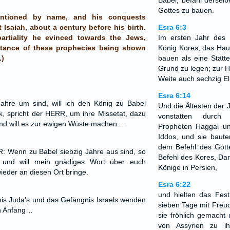
Babel, befahl dersel
Gottes zu bauen.
ntioned by name, and his conquests
 Isaiah, about a century before his birth.
Esra 6:3
artiality he evinced towards the Jews,
Im ersten Jahr des 
stance of these prophecies being shown
König Kores, das Hau
.)
bauen als eine Stätt
Grund zu legen; zur H
Weite auch sechzig El
Esra 6:14
ahre um sind, will ich den König zu Babel
Und die Ältesten der 
, spricht der HERR, um ihre Missetat, dazu
vonstatten durch
und will es zur ewigen Wüste machen.…
Propheten Haggai u
Iddos, und sie baute
dem Befehl des Gott
: Wenn zu Babel siebzig Jahre aus sind, so
Befehl des Kores, Dar
n und will mein gnädiges Wort über euch
Könige in Persien,
ieder an diesen Ort bringe.
Esra 6:22
und hielten das Fes
nis Juda's und das Gefängnis Israels wenden
sieben Tage mit Freu
on Anfang…
sie fröhlich gemacht
von Assyrien zu i