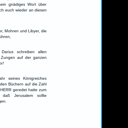
mein gnädiges Wort über
ch euch wieder an diesen
er, Mohren und Libyer, die
ühren,
Darius schreiben allen
d Zungen auf der ganzen
or!
ahr seines Königreiches
n den Büchern auf die Zahl
r HERR geredet hatte zum
, daß Jerusalem sollte
gen.