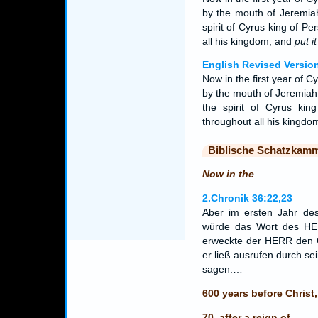
by the mouth of Jeremiah
spirit of Cyrus king of P
all his kingdom, and
put it
English Revised Versio
Now in the first year of C
by the mouth of Jeremiah
the spirit of Cyrus kin
throughout all his kingdom,
Biblische Schatzkam
Now in the
2.Chronik 36:22,23
Aber im ersten Jahr des
würde das Wort des HE
erweckte der HERR den G
er ließ ausrufen durch se
sagen:…
600 years before Christ,
70, after a reign of