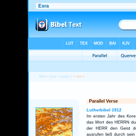
Bibel
>
Esra
>
Kapitel 1
> Vers 1
Parallel Verse
Lutherbibel 1912
Im ersten Jahr des Kores
das Wort des HERRN dur
der HERR den Geist de
ausrufen ließ durch sein