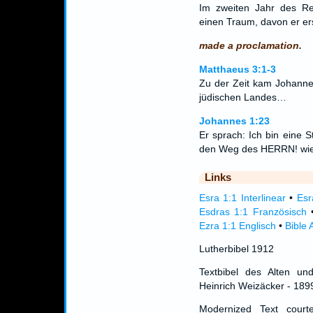
Im zweiten Jahr des R
einen Traum, davon er er
made a proclamation.
Matthaeus 3:1-3
Zu der Zeit kam Johanne
jüdischen Landes…
Johannes 1:23
Er sprach: Ich bin eine 
den Weg des HERRN! wie 
Links
Esra 1:1 Interlinear
•
Esr
Esdras 1:1 Französisch
Ezra 1:1 Englisch
•
Bible 
Lutherbibel 1912
Textbibel des Alten un
Heinrich Weizäcker - 189
Modernized Text cour