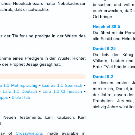
eiches Nebukadnezars hatte Nebukadnezar
besuchen und will 
schrak, daß er aufwachte.
euch erwecken, daß i
Ort bringe.
Hesekiel 38:5
Du führst mit dir Pers
s der Täufer und predigte in der Wüste des
alle Schild und Helm f
Daniel 6:25
Da ließ der König 
Stimme eines Predigers in der Wüste: Richtet
Völkern, Leuten un
der Prophet Jesaja gesagt hat.
Erde: "Viel Friede zuv
Daniel 9:2
in diesem ersten J
a 1:1 Mehrsprachig
•
Esdras 1:1 Spanisch
•
merkte ich, Daniel, i
•
Esra 1:1 Deutsch
•
Esra 1:1 Chinesisch
•
der Jahre, davon de
Apps
•
Bible Hub
Propheten Jeremia
siebzig Jahre wüst lie
d Neuen Testaments, Emil Kautzsch, Karl
9
tesy of
Crosswire.org
, made available in