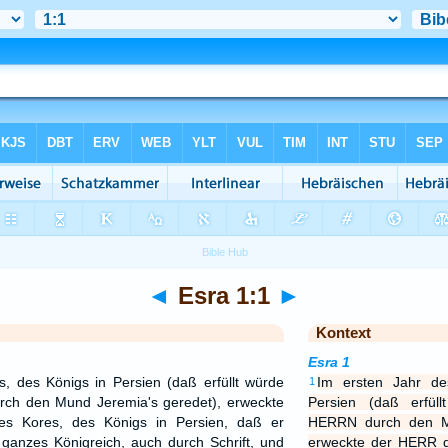
◄
Esra 1:1
►
Kontext
Esra 1
, des Königs in Persien (daß erfüllt würde
Im ersten Jahr de
1
ch den Mund Jeremia's geredet), erweckte
Persien (daß erfü
s Kores, des Königs in Persien, daß er
HERRN durch den Mu
 ganzes Königreich, auch durch Schrift, und
erweckte der HERR d