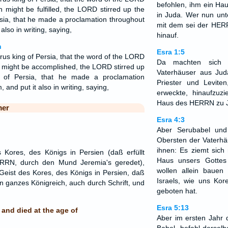
befohlen, ihm ein Ha
 might be fulfilled, the LORD stirred up the
in Juda. Wer nun unte
ersia, that he made a proclamation throughout
mit dem sei der HERR
also in writing, saying,
hinauf.
n
Esra 1:5
yrus king of Persia, that the word of the LORD
Da machten sich 
 might be accomplished, the LORD stirred up
Vaterhäuser aus Ju
g of Persia, that he made a proclamation
Priester und Leviten
 and put it also in writing, saying,
erweckte, hinaufzu
Haus des HERRN zu J
mer
Esra 4:3
Aber Serubabel un
Obersten der Vaterhäu
ihnen: Es ziemt sich
 Kores, des Königs in Persien (daß erfüllt
Haus unsers Gottes
RRN, durch den Mund Jeremia's geredet),
wollen allein bau
eist des Kores, des Königs in Persien, daß
Israels, wie uns Kor
in ganzes Königreich, auch durch Schrift, und
geboten hat.
Esra 5:13
 and died at the age of
Aber im ersten Jahr 