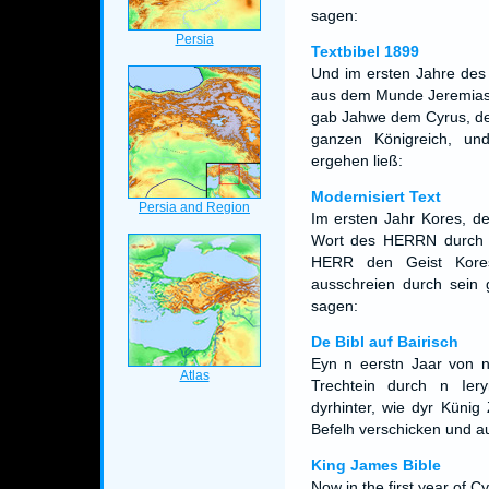
sagen:
Textbibel 1899
Und im ersten Jahre des 
aus dem Munde Jeremias 
gab Jahwe dem Cyrus, dem
ganzen Königreich, und
ergehen ließ:
Modernisiert Text
Im ersten Jahr Kores, de
Wort des HERRN durch 
HERR den Geist Kores
ausschreien durch sein 
sagen:
De Bibl auf Bairisch
Eyn n eerstn Jaar von n 
Trechtein durch n Ier
dyrhinter, wie dyr Künig
Befelh verschicken und au
King James Bible
Now in the first year of C