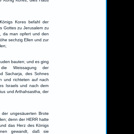
be König Kores, dies Haus
Königs Kores befahl der
s Gottes zu Jerusalem zu
e, da man opfert und den
öhe sechzig Ellen und zur
len;
Juden bauten; und es ging
 die Weissagung der
nd Sacharja, des Sohnes
n und richteten auf nach
es Israels und nach dem
ius und Arthahsastha, der
t der ungesäuerten Brote
den; denn der HERR hatte
 und das Herz des Königs
hnen gewandt, daß sie