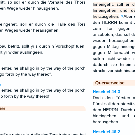
itt, so soll er durch die Vorhalle des Thors
hineingeht, soll er 
lben Wege wieder hinausgehen.
hineingehen und d
herausgehen.
Aber 
9
den HERRN kommt a
ingehet, soll er durch die Halle des Tors
zum Tor gegen Mit
en Weges wieder herausgehen.
anzubeten, das soll d
wieder herausgehe
u betritt, sollt yr s durch n Vorschopf tuen;
gegen Mittag hineing
lt yr wider aushingeen.
gegen Mitternacht 
sollen nicht wieder
dadurch sie hinein
 enter, he shall go in by the way of the porch
stracks vor sich hin
go forth by the way thereof.
Querverweise
n
 enter, he shall go in by the way of the porch
Hesekiel 44:3
go forth by the way thereof.
Doch den Fürsten 
Fürst soll daruntersit
mer
dem HERRN. Durch di
hineingehen und d
herausgehen.
Hesekiel 46:2
außen unter die Halle des Tors treten und bei