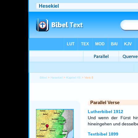
Bibel
>
Hesekiel
>
Kapitel 46
> Vers 8
Parallel Verse
Lutherbibel 1912
Und wenn der Fürst hine
hineingehen und desselb
Textbibel 1899