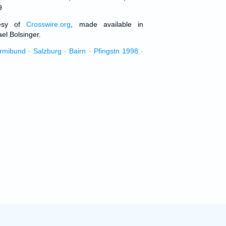
9
tesy of
Crosswire.org
, made available in
el Bolsinger.
urmibund · Salzburg · Bairn · Pfingstn 1998 ·