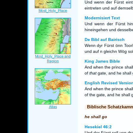
Und wenn der Fürst eintr
eintreten und auf demse
Modernisiert Text
Und wenn der Fürst hine
hineingehen und desselb
De Bibl auf Bairisch
Wenn dyr Fürst önn Toorba
und auf n gleichn Wög sol
King James Bible
And when the prince shall
of
that
gate, and he shall 
English Revised Versio
And when the prince shall
of the gate, and he shall 
Biblische Schatzkam
he shall go
Hesekiel 46:2
Und der Fürst soll von dr