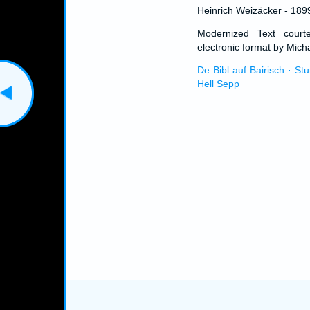
Heinrich Weizäcker - 189
Modernized Text cour
electronic format by Micha
De Bibl auf Bairisch · St
Hell Sepp