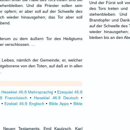
Und der Fürst soll vo
henbleiben. Und die Priester sollen sein
des Tors treten und
 opfern; er aber soll auf der Schwelle des
stehenbleiben. Und 
ch wieder hinausgehen; das Tor aber soll
Brandopfer und Danko
Abend.
auf der Schwelle des
wieder hinausgehen;
bleiben bis an den Ab
ederum zu dem äußern Tor des Heiligtums
er verschlossen. …
 Leibes, nämlich der Gemeinde; er, welcher
stgeborene von den Toten, auf daß er in allen
.
•
Hesekiel 46:8 Mehrsprachig
•
Ezequiel 46:8
:8 Französisch
•
Hesekiel 46:8 Deutsch
•
•
Ezekiel 46:8 Englisch
•
Bible Apps
•
Bible
d Neuen Testaments, Emil Kautzsch, Karl