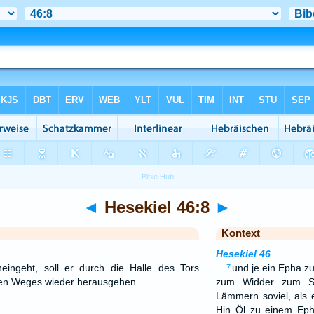
◄
Hesekiel 46:8
►
Kontext
Hesekiel 46
ingeht, soll er durch die Halle des Tors
…
und je ein Epha z
7
en Weges wieder herausgehen.
zum Widder zum Sp
Lämmern soviel, als 
Hin Öl zu einem Ep