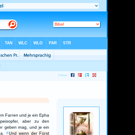
um Farren und je ein Epha
eisopfer, aber zu den
er geben mag, und je ein
ha.
Und wenn der Fürst
8