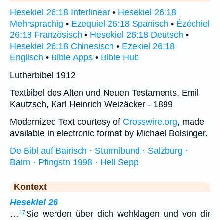
Hesekiel 26:18 Interlinear
•
Hesekiel 26:18
Mehrsprachig
•
Ezequiel 26:18 Spanisch
•
Ézéchiel
26:18 Französisch
•
Hesekiel 26:18 Deutsch
•
Hesekiel 26:18 Chinesisch
•
Ezekiel 26:18
Englisch
•
Bible Apps
•
Bible Hub
Lutherbibel 1912
Textbibel des Alten und Neuen Testaments, Emil
Kautzsch, Karl Heinrich Weizäcker - 1899
Modernized Text courtesy of
Crosswire.org
, made
available in electronic format by Michael Bolsinger.
De Bibl auf Bairisch · Sturmibund · Salzburg ·
Bairn · Pfingstn 1998 · Hell Sepp
Kontext
Hesekiel 26
…
Sie werden über dich wehklagen und von dir
17